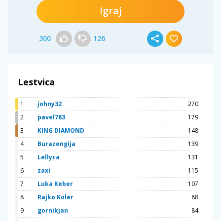
Igraj
300
126
Lestvica
1
johny32
270
2
pavel783
179
3
KING DIAMOND
148
4
Burazengija
139
5
Lellyca
131
6
zaxi
115
7
Luka Keber
107
8
Rajko Koler
88
9
gornikjan
84