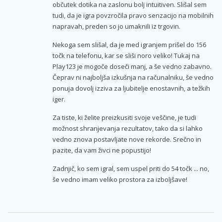
občutek dotika na zaslonu bolj intuitiven. Slišal sem
tudi, da je igra povzročila pravo senzacijo na mobilnih
napravah, preden so jo umaknili iz trgovin.
Nekoga sem slišal, da je med igranjem prišel do 156
točk na telefonu, kar se sliši noro veliko! Tukaj na
Play123 je mogoče doseči manj, a še vedno zabavno.
Čeprav ni najboljša izkušnja na računalniku, še vedno
ponuja dovolj izziva za ljubitelje enostavnih, a težkih
iger.
Za tiste, ki želite preizkusiti svoje veščine, je tudi
možnost shranjevanja rezultatov, tako da si lahko
vedno znova postavljate nove rekorde. Srečno in
pazite, da vam živci ne popustijo!
Zadnjič, ko sem igral, sem uspel priti do 54 točk ... no,
še vedno imam veliko prostora za izboljšave!