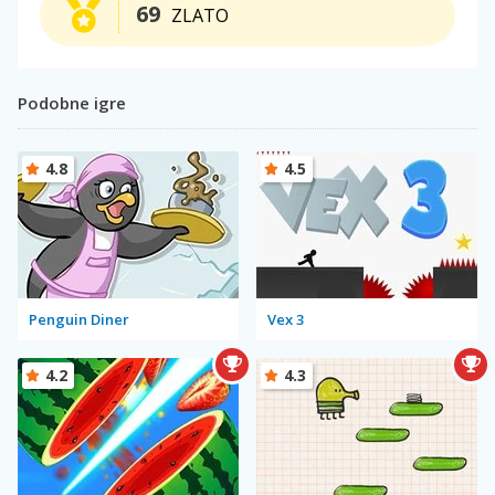
69
ZLATO
Podobne igre
4.8
4.5
Penguin Diner
Vex 3
4.2
4.3