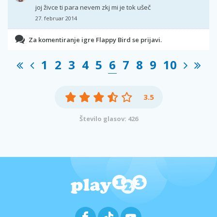
joj živce ti para nevem zkj mi je tok ušeč
27. februar 2014
Za komentiranje igre Flappy Bird se prijavi.
1
2
3
4
5
6
7
8
9
10
3.5
Število glasov: 426