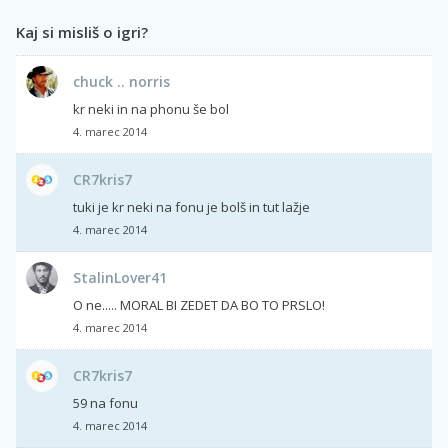
Kaj si misliš o igri?
chuck .. norris
kr neki in na phonu še bol
4. marec 2014
CR7kris7
tuki je kr neki na fonu je bolš in tut lažje
4. marec 2014
StalinLover41
O ne..... MORAL BI ZEDET DA BO TO PRSLO!
4. marec 2014
CR7kris7
59 na fonu
4. marec 2014