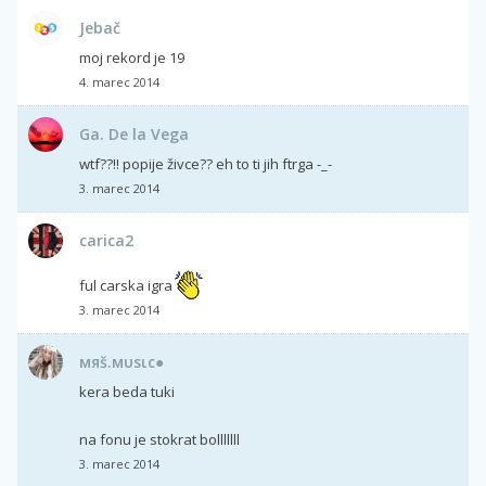
Jebač
moj rekord je 19
4. marec 2014
Ga. De la Vega
wtf??!! popije živce?? eh to ti jih ftrga -_-
3. marec 2014
carica2
ful carska igra
3. marec 2014
мяš.мυѕιc●
kera beda tuki
na fonu je stokrat bolllllll
3. marec 2014