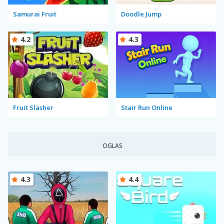
Samurai Fruit
Doodle Jump
4.2
4.3
Fruit Slasher
Stair Run Online
OGLAS
4.3
4.4