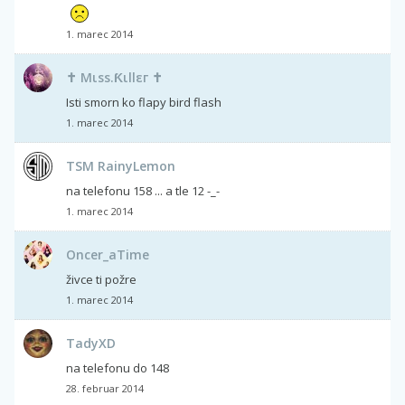
1. marec 2014
✝ Μιss.Ƙιllεг ✝
Isti smorn ko flapy bird flash
1. marec 2014
TSM RainyLemon
na telefonu 158 ... a tle 12 -_-
1. marec 2014
Oncer_aTime
živce ti požre
1. marec 2014
TadyXD
na telefonu do 148
28. februar 2014