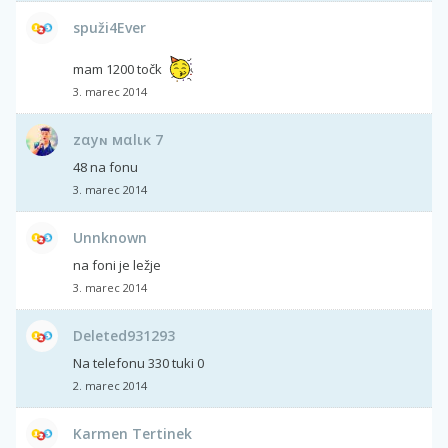
spuži4Ever
mam 1200 točk
3. marec 2014
zαyɴ мαlιĸ 7
48 na fonu
3. marec 2014
Unnknown
na foni je ležje
3. marec 2014
Deleted931293
Na telefonu 330 tuki 0
2. marec 2014
Karmen Tertinek