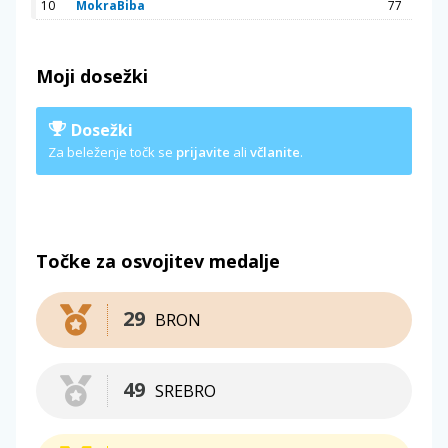
10
MokraBiba
77
Moji dosežki
Dosežki
Za beleženje točk se
prijavite
ali
včlanite
.
Točke za osvojitev medalje
29
BRON
49
SREBRO