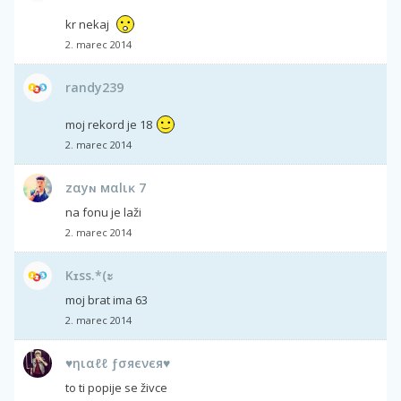
kr nekaj
2. marec 2014
randy239
moj rekord je 18
2. marec 2014
zαyɴ мαlιĸ 7
na fonu je laži
2. marec 2014
Kɪss.*(ะ
moj brat ima 63
2. marec 2014
♥ηιαℓℓ ƒσяєνєя♥
to ti popije se živce