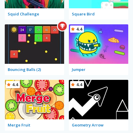
Squid Challenge
Square Bird
4.4
Bouncing Balls (2)
Jumper
4.4
4.4
Merge Fruit
Geometry Arrow