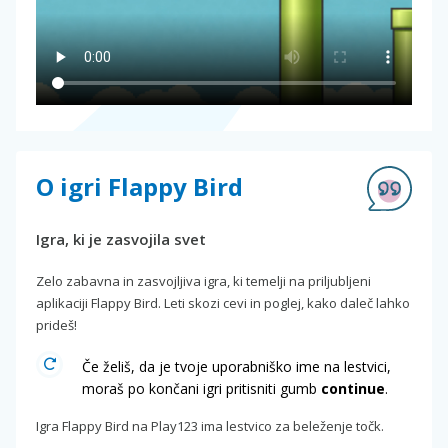
O igri Flappy Bird
Igra, ki je zasvojila svet
Zelo zabavna in zasvojljiva igra, ki temelji na priljubljeni
aplikaciji Flappy Bird. Leti skozi cevi in poglej, kako daleč lahko
prideš!
Če želiš, da je tvoje uporabniško ime na lestvici,
moraš po končani igri pritisniti gumb
continue
.
Igra Flappy Bird na Play123 ima lestvico za beleženje točk.