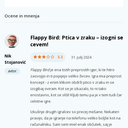
Ocene in mnenja
Flappy Bird: Ptica v zraku – izogni se
cevem!
Nik
3.2
31. julij 2024
Stojanović
Flappy Bird
je ena tistih preprostih iger, ki te hitro
avtor
zasvojijo in ti popijejo veliko živcev. Igra ima preprost
koncept - z enim klikom obdrži ptico v zraku in se
izogibaj oviram. Kot se je izkazalo, to ni tako
enostavno, kot se sliši! Kljub temu pa je v tem tudi čar
celotne igre.
Izkušnje drugih igralcev so precej mešane. Nekateri
pravijo, da je igranje na telefonu veliko boljše kot na
računalniku. Sam sem imel enak občutek, saj je