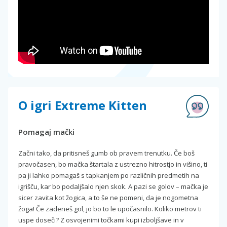
O igri Extreme Kitten
Pomagaj mački
Začni tako, da pritisneš gumb ob pravem trenutku. Če boš
pravočasen, bo mačka štartala z ustrezno hitrostjo in višino, ti
pa ji lahko pomagaš s tapkanjem po različnih predmetih na
igrišču, kar bo podaljšalo njen skok. A pazi se golov – mačka je
sicer zavita kot žogica, a to še ne pomeni, da je nogometna
žoga! Če zadeneš gol, jo bo to le upočasnilo. Koliko metrov ti
uspe doseči? Z osvojenimi točkami kupi izboljšave in v