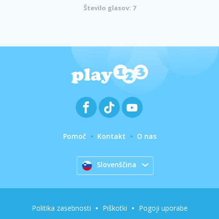
Število glasov: 7
Pomoč
Kontakt
O nas
Slovenščina
Politika zasebnosti
Piškotki
Pogoji uporabe