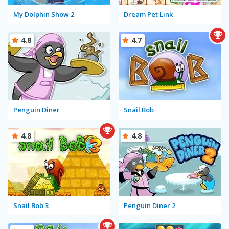
My Dolphin Show 2
Dream Pet Link
4.8
4.7
Penguin Diner
Snail Bob
4.8
4.8
Snail Bob 3
Penguin Diner 2