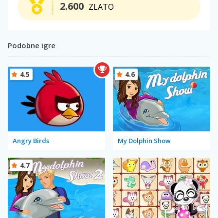
2.600
ZLATO
Podobne igre
4.5
4.6
Angry Birds
My Dolphin Show
4.7