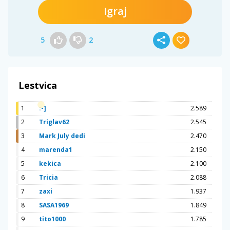
Igraj
5
2
Lestvica
1
:-]
2.589
2
Triglav62
2.545
3
Mark July dedi
2.470
4
marenda1
2.150
5
kekica
2.100
6
Tricia
2.088
7
zaxi
1.937
8
SASA1969
1.849
9
tito1000
1.785