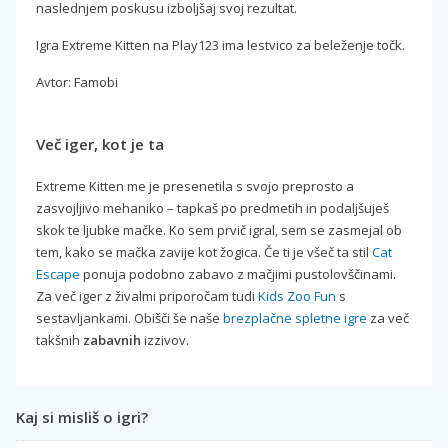
naslednjem poskusu izboljšaj svoj rezultat.
Igra Extreme Kitten na Play123 ima lestvico za beleženje točk.
Avtor: Famobi
Več iger, kot je ta
Extreme Kitten me je presenetila s svojo preprosto a
zasvojljivo mehaniko – tapkaš po predmetih in podaljšuješ
skok te ljubke mačke. Ko sem prvič igral, sem se zasmejal ob
tem, kako se mačka zavije kot žogica. Če ti je všeč ta stil
Cat
Escape
ponuja podobno zabavo z mačjimi pustolovščinami.
Za več iger z živalmi priporočam tudi
Kids Zoo Fun
s
sestavljankami. Obišči še naše
brezplačne spletne igre
za več
takšnih
zabavnih
izzivov.
Kaj si misliš o igri?