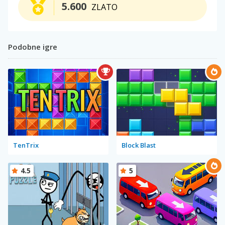
5.600
ZLATO
Podobne igre
TenTrix
Block Blast
4.5
5