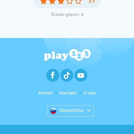
3.1
Število glasov: 8
Pomoč
Kontakt
O nas
Slovenščina