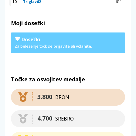
10
Triglav62
611
Moji dosežki
Dosežki
Za beleženje točk se
prijavite
ali
včlanite
.
Točke za osvojitev medalje
3.800
BRON
4.700
SREBRO