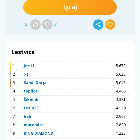
Igraj
5
3
Lestvica
1
Joe11
5.673
2
:-]
5.625
3
Sandi Darja
5.047
4
toplice
4.468
5
Šikimiki
4.381
6
tesla33
4.139
7
bali
2.967
8
marenda1
2.829
9
KING DIAMOND
1.223