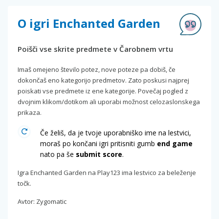
O igri Enchanted Garden
Poišči vse skrite predmete v Čarobnem vrtu
Imaš omejeno število potez, nove poteze pa dobiš, če
dokončaš eno kategorijo predmetov. Zato poskusi najprej
poiskati vse predmete iz ene kategorije. Povečaj pogled z
dvojnim klikom/dotikom ali uporabi možnost celozaslonskega
prikaza.
Če želiš, da je tvoje uporabniško ime na lestvici,
moraš po končani igri pritisniti gumb
end game
nato pa še
submit score
.
Igra Enchanted Garden na Play123 ima lestvico za beleženje
točk.
Avtor: Zygomatic