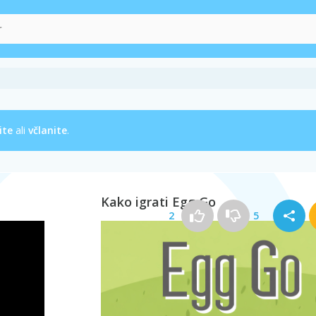
ite
ali
včlanite
.
Kako igrati Egg Go
2
5