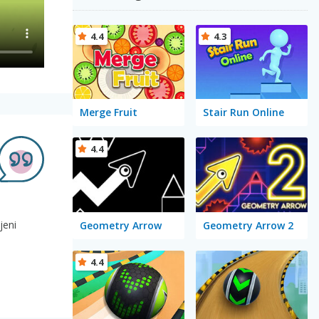
4.4
4.3
Merge Fruit
Stair Run Online
4.4
jeni
Geometry Arrow
Geometry Arrow 2
4.4