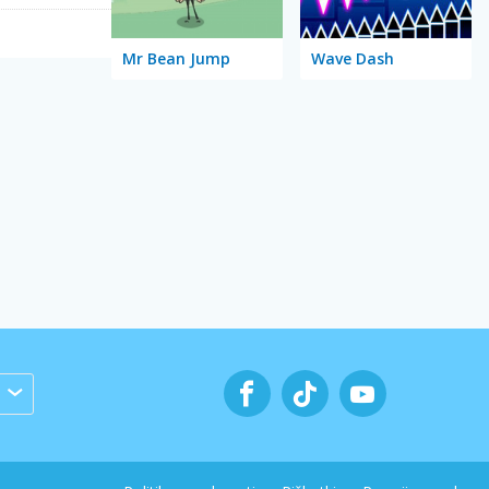
Mr Bean Jump
Wave Dash