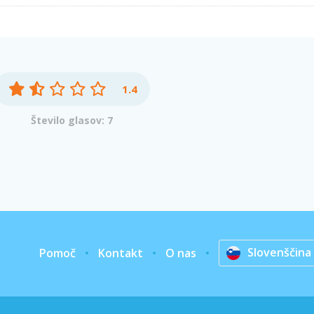
1.4
Število glasov: 7
Slovenščina
Pomoč
Kontakt
O nas