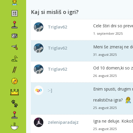
Kaj si misliš o igri?
Cele štiri dni so prev
Triglav62
1. september 2025
Meni še zmeraj ne del
Triglav62
31. avgust 2025
Od 10 domen,ki so za
Triglav62
26. avgust 2025
Enim spusti, drugim 
:-]
realistična igra?
25. avgust 2025
Igra ne deluje. Kok
zeleniparadajz
25. avgust 2025