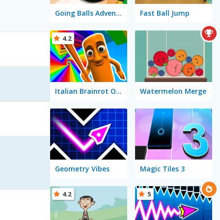
Going Balls Adventure 2
Fast Ball Jump
4.2
Italian Brainrot Obby Parkour
Watermelon Merge
Geometry Vibes
Magic Tiles 3
4.2
5