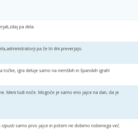
erjali,zdaj pa dela.
a,administratorji pa že tri dni preverjajo.
 točke, igra deluje samo na nemških in španskih igrah!
ne. Meni tudi noče. Mogoče je samo eno jajce na dan, da je
oš izpusti samo prvo jajce in potem ne dobimo nobenega več.