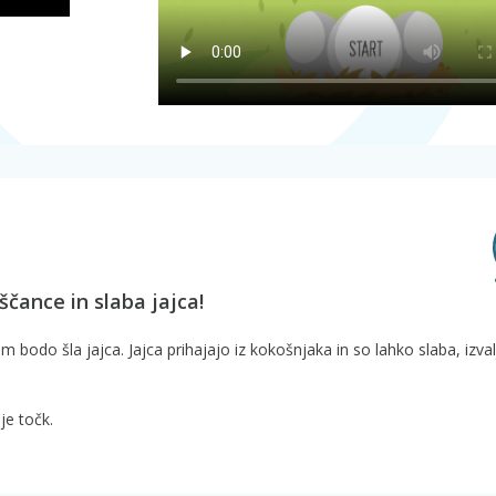
ščance in slaba jajca!
m bodo šla jajca. Jajca prihajajo iz kokošnjaka in so lahko slaba, izval
je točk.