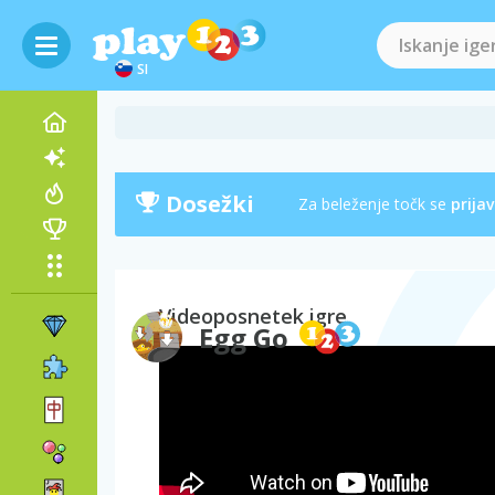
SI
Dosežki
Za beleženje točk se
prijav
Videoposnetek igre
Egg Go