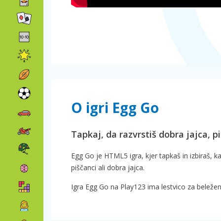
O igri Egg Go
Tapkaj, da razvrstiš dobra jajca, pi
Egg Go je HTML5 igra, kjer tapkaš in izbiraš, ka
piščanci ali dobra jajca.
Igra Egg Go na Play123 ima lestvico za beležen