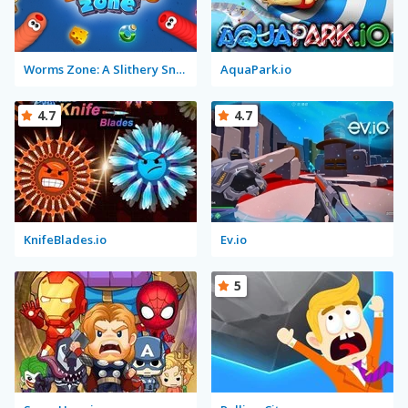
Worms Zone: A Slithery Snake
AquaPark.io
4.7
4.7
KnifeBlades.io
Ev.io
5