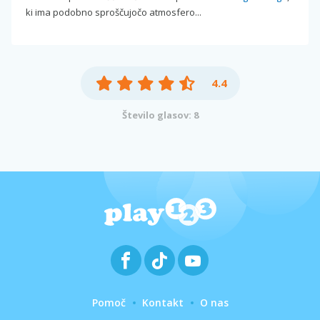
ki ima podobno sproščujočo atmosfero...
4.4
Število glasov: 8
Pomoč
Kontakt
O nas