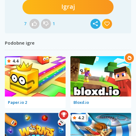
Igraj
7
1
Podobne igre
4.4
Paper.io 2
Bloxd.io
4.2