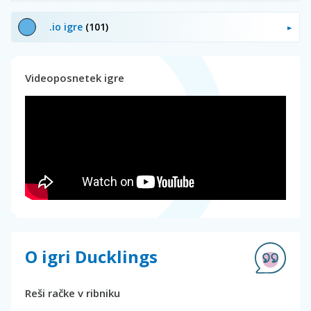
.io igre
(101)
Videoposnetek igre
O igri Ducklings
Reši račke v ribniku