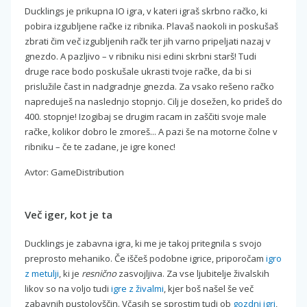
Ducklings je prikupna IO igra, v kateri igraš skrbno račko, ki
pobira izgubljene račke iz ribnika. Plavaš naokoli in poskušaš
zbrati čim več izgubljenih račk ter jih varno pripeljati nazaj v
gnezdo. A pazljivo – v ribniku nisi edini skrbni starš! Tudi
druge race bodo poskušale ukrasti tvoje račke, da bi si
prislužile čast in nadgradnje gnezda. Za vsako rešeno račko
napreduješ na naslednjo stopnjo. Cilj je dosežen, ko prideš do
400. stopnje! Izogibaj se drugim racam in zaščiti svoje male
račke, kolikor dobro le zmoreš... A pazi še na motorne čolne v
ribniku – če te zadane, je igre konec!
Avtor: GameDistribution
Več iger, kot je ta
Ducklings je zabavna igra, ki me je takoj pritegnila s svojo
preprosto mehaniko. Če iščeš podobne igrice, priporočam
igro
z metulji
, ki je
resnično
zasvojljiva. Za vse ljubitelje živalskih
likov so na voljo tudi
igre z živalmi
, kjer boš našel še več
zabavnih pustolovščin. Včasih se sprostim tudi ob
gozdni igri
,