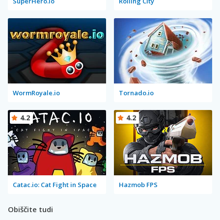
SuperHero.io
Rolling City
WormRoyale.io
Tornado.io
4.2
4.2
Catac.io: Cat Fight in Space
Hazmob FPS
Obiščite tudi