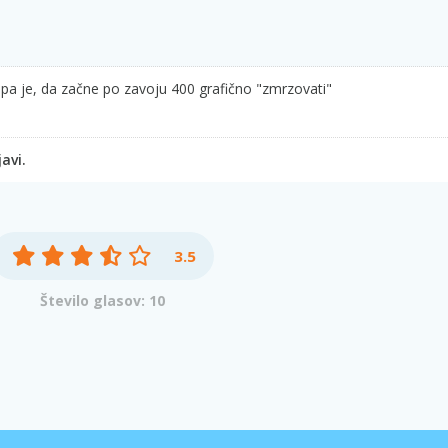
pa je, da začne po zavoju 400 grafično "zmrzovati"
avi.
3.5
Število glasov: 10