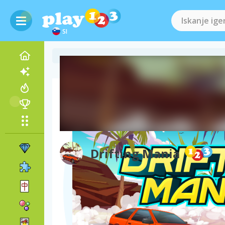
SI
Kako igrati Drifting Mania
Drifting Mania