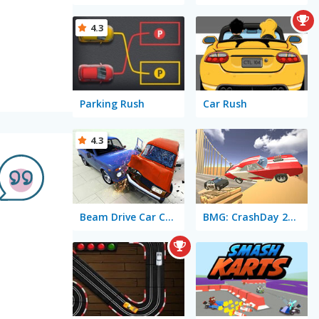
4.3
Parking Rush
Car Rush
4.3
Beam Drive Car Crash Test Simulator
BMG: CrashDay 2025