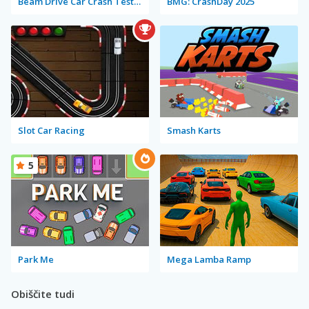
Beam Drive Car Crash Test Simulator
BMG: CrashDay 2025
Slot Car Racing
Smash Karts
5
Park Me
Mega Lamba Ramp
Obiščite tudi