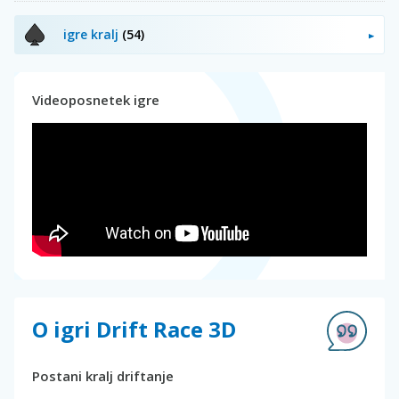
igre kralj
(54)
Videoposnetek igre
O igri Drift Race 3D
Postani kralj driftanje