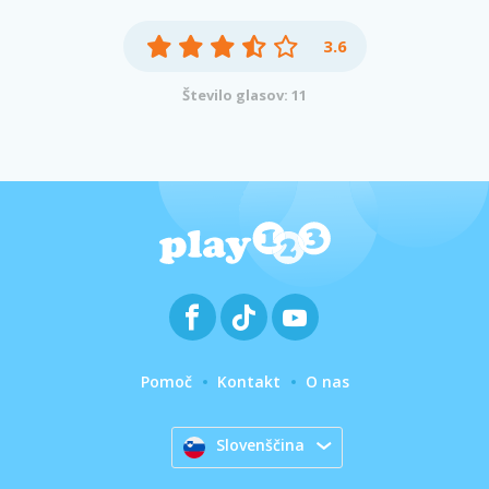
3.6
Število glasov: 11
Pomoč
Kontakt
O nas
Slovenščina