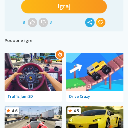
Igraj
8
3
Podobne igre
Traffic Jam 3D
Drive Crazy
4.6
4.5