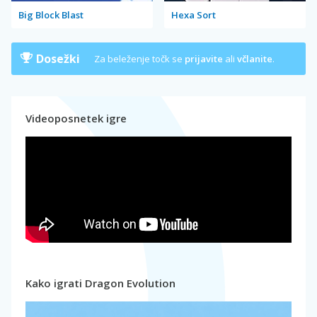
Big Block Blast
Hexa Sort
Dosežki
Za beleženje točk se
prijavite
ali
včlanite
.
Videoposnetek igre
Kako igrati Dragon Evolution