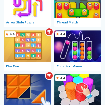
Arrow Slide Puzzle
Thread Match
4.4
4.4
Plus One
Color Sort Mania
4.4