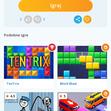
Igraj
3
3
Podobne igre
TenTrix
Block Blast
4.5
5