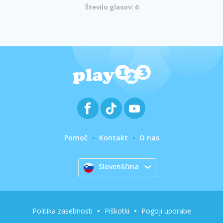
Število glasov: 6
Pomoč
Kontakt
O nas
Slovenščina
Politika zasebnosti
Piškotki
Pogoji uporabe