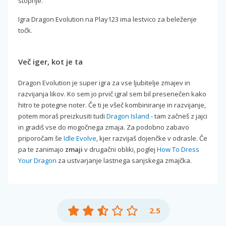
stopnje.
Igra Dragon Evolution na Play123 ima lestvico za beleženje
točk.
Več iger, kot je ta
Dragon Evolution je super igra za vse ljubitelje zmajev in
razvijanja likov. Ko sem jo prvič igral sem bil presenečen kako
hitro te potegne noter. Če ti je všeč kombiniranje in razvijanje,
potem moraš preizkusiti tudi
Dragon Island
- tam začneš z jajci
in gradiš vse do mogočnega zmaja. Za podobno zabavo
priporočam še
Idle Evolve
, kjer razvijaš dojenčke v odrasle. Če
pa te zanimajo
zmaji
v drugačni obliki, poglej
How To Dress
Your Dragon
za ustvarjanje lastnega sanjskega zmajčka.
2.5