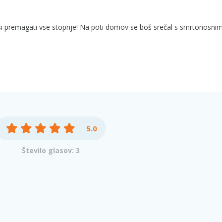
 premagati vse stopnje! Na poti domov se boš srečal s smrtonosnim
5.0
Število glasov: 3