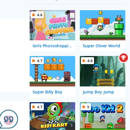
4.6
Girls Photoshopping Dressup
Super Oliver World
4.7
4.6
Super Billy Boy
Jump Boy Jump
4.7
5