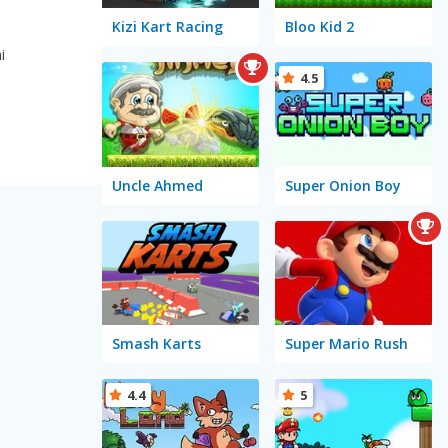
Kizi Kart Racing
Bloo Kid 2
i
4.5
Uncle Ahmed
Super Onion Boy
Smash Karts
Super Mario Rush
4.4
5