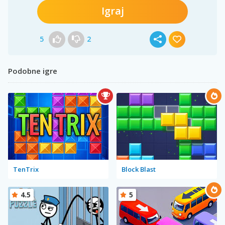
Igraj
5
2
Podobne igre
TenTrix
Block Blast
4.5
5