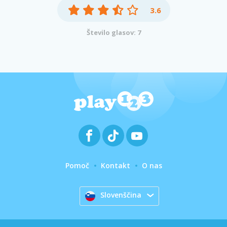
3.6
Število glasov: 7
Pomoč
Kontakt
O nas
Slovenščina