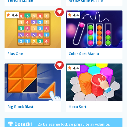
Thread Match
Arrow Slide Puzzle
4.4
4.4
Plus One
Color Sort Mania
4.4
Big Block Blast
Hexa Sort
Dosežki
Za beleženje točk se
prijavite
ali
včlanite
.