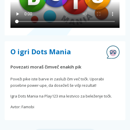
O igri Dots Mania
Povezati moraš čimveč enakih pik
Poveži pike iste barve in zasluži čim več točk. Uporabi
posebne power-upe, da dosežeš še višji rezultat!
Igra Dots Mania na Play123 ima lestvico za beleženje točk.
Avtor: Famobi