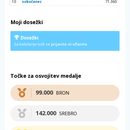
10
sobočanec
71.360
Moji dosežki
Dosežki
Za beleženje točk se
prijavite
ali
včlanite
.
Točke za osvojitev medalje
99.000
BRON
142.000
SREBRO