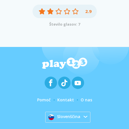
2.9
Število glasov: 7
Pomoč
Kontakt
O nas
Slovenščina