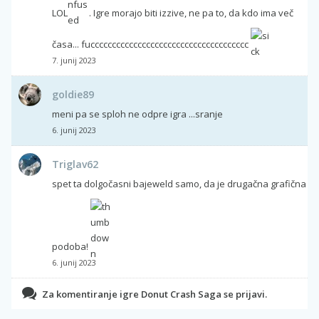
LOL
. Igre morajo biti izzive, ne pa to, da kdo ima več
časa... fuccccccccccccccccccccccccccccccccccccc
7. junij 2023
goldie89
meni pa se sploh ne odpre igra ...sranje
6. junij 2023
Triglav62
spet ta dolgočasni bajeweld samo, da je drugačna grafična
podoba!
6. junij 2023
Za komentiranje igre Donut Crash Saga se prijavi.