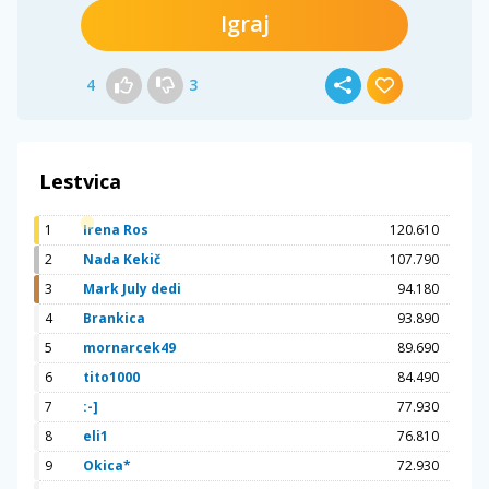
Igraj
4
3
Lestvica
1
Irena Ros
120.610
2
Nada Kekič
107.790
3
Mark July dedi
94.180
4
Brankica
93.890
5
mornarcek49
89.690
6
tito1000
84.490
7
:-]
77.930
8
eli1
76.810
9
Okica*
72.930