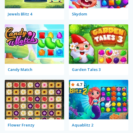
Jewels Blitz 4
Skydom
Candy Match
Garden Tales 3
4.7
Flower Frenzy
Aquablitz 2