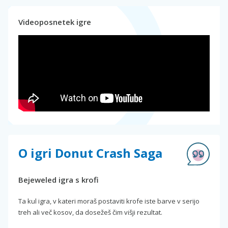
Videoposnetek igre
O igri Donut Crash Saga
Bejeweled igra s krofi
Ta kul igra, v kateri moraš postaviti krofe iste barve v serijo
treh ali več kosov, da dosežeš čim višji rezultat.