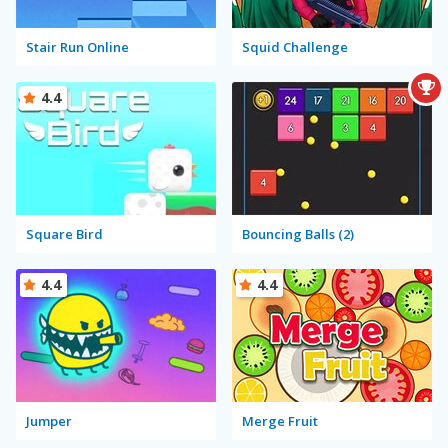
Stair Run Online
Squid Challenge
4.4
Square Bird
Bouncing Balls (2)
4.4
4.4
Jumper
Merge Fruit