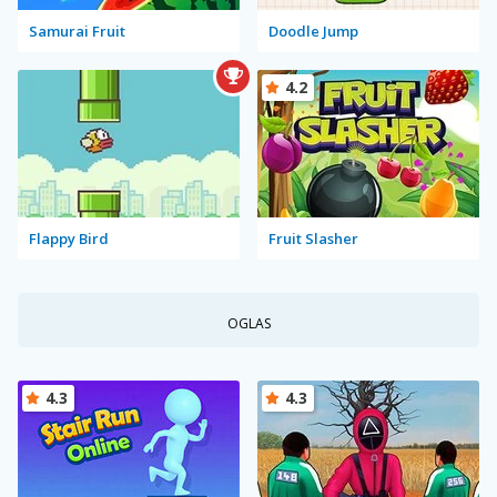
Samurai Fruit
Doodle Jump
4.2
Flappy Bird
Fruit Slasher
OGLAS
4.3
4.3