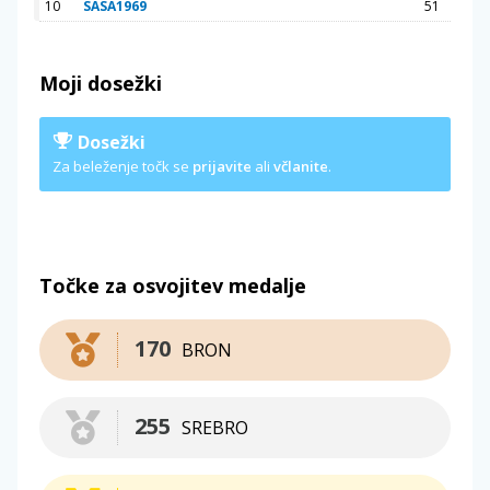
10
SASA1969
51
Moji dosežki
Dosežki
Za beleženje točk se
prijavite
ali
včlanite
.
Točke za osvojitev medalje
170
BRON
255
SREBRO