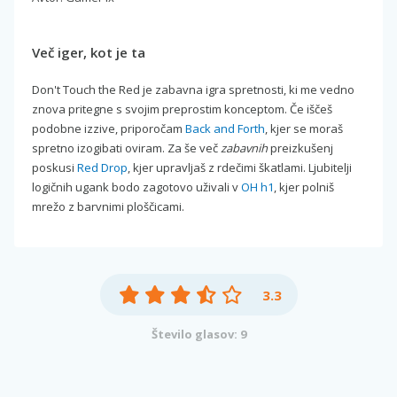
Več iger, kot je ta
Don't Touch the Red je zabavna igra spretnosti, ki me vedno
znova pritegne s svojim preprostim konceptom. Če iščeš
podobne izzive, priporočam
Back and Forth
, kjer se moraš
spretno izogibati oviram. Za še več
zabavnih
preizkušenj
poskusi
Red Drop
, kjer upravljaš z rdečimi škatlami. Ljubitelji
logičnih ugank bodo zagotovo uživali v
OH h1
, kjer polniš
mrežo z barvnimi ploščicami.
3.3
Število glasov: 9