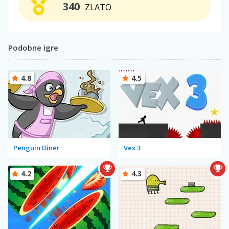
340
ZLATO
Podobne igre
4.8
4.5
Penguin Diner
Vex 3
4.2
4.3