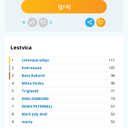
Igraj
6
3
Lestvica
1
zeleniparadajz
111
2
Kobraaaaa
107
3
Božo Kukovič
96
4
Milea Pesko
95
5
Triglav62
71
6
KING DIAMOND
70
7
DENIS PETERNELJ
57
8
Mark July dedi
55
9
matia
55