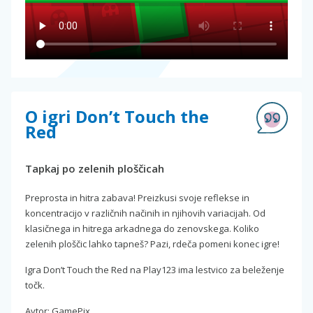
O igri Don’t Touch the
Red
Tapkaj po zelenih ploščicah
Preprosta in hitra zabava! Preizkusi svoje reflekse in
koncentracijo v različnih načinih in njihovih variacijah. Od
klasičnega in hitrega arkadnega do zenovskega. Koliko
zelenih ploščic lahko tapneš? Pazi, rdeča pomeni konec igre!
Igra Don’t Touch the Red na Play123 ima lestvico za beleženje
točk.
Avtor: GamePix