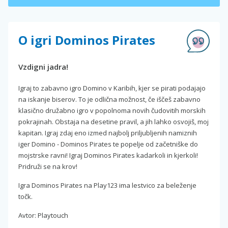
O igri Dominos Pirates
Vzdigni jadra!
Igraj to zabavno igro Domino v Karibih, kjer se pirati podajajo
na iskanje biserov. To je odlična možnost, če iščeš zabavno
klasično družabno igro v popolnoma novih čudovitih morskih
pokrajinah. Obstaja na desetine pravil, a jih lahko osvojiš, moj
kapitan. Igraj zdaj eno izmed najbolj priljubljenih namiznih
iger Domino - Dominos Pirates te popelje od začetniške do
mojstrske ravni! Igraj Dominos Pirates kadarkoli in kjerkoli!
Pridruži se na krov!
Igra Dominos Pirates na Play123 ima lestvico za beleženje
točk.
Avtor: Playtouch