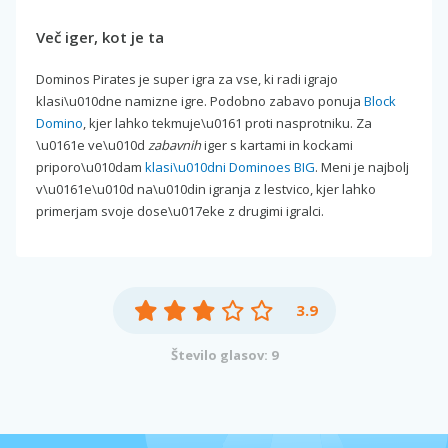
Več iger, kot je ta
Dominos Pirates je super igra za vse, ki radi igrajo
klasi\u010dne namizne igre. Podobno zabavo ponuja
Block
Domino
, kjer lahko tekmuje\u0161 proti nasprotniku. Za
\u0161e ve\u010d
zabavnih
iger s kartami in kockami
priporo\u010dam
klasi\u010dni Dominoes BIG
. Meni je najbolj
v\u0161e\u010d na\u010din igranja z lestvico, kjer lahko
primerjam svoje dose\u017eke z drugimi igralci.
3.9
Število glasov: 9