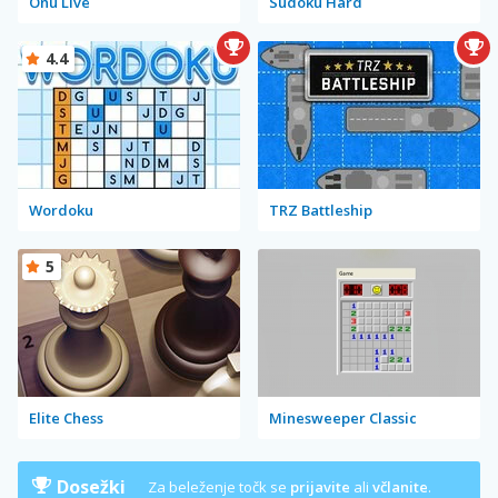
Onu Live
Sudoku Hard
4.4
Wordoku
TRZ Battleship
5
Elite Chess
Minesweeper Classic
Dosežki
Za beleženje točk se
prijavite
ali
včlanite
.