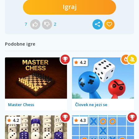
Igraj
7
2
Podobne igre
4.2
Master Chess
Človek ne jezi se
4.2
4.3