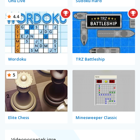
Onu Live
Sudoku Hard
4.4
Wordoku
TRZ Battleship
5
Elite Chess
Minesweeper Classic
Videoposnetek igre