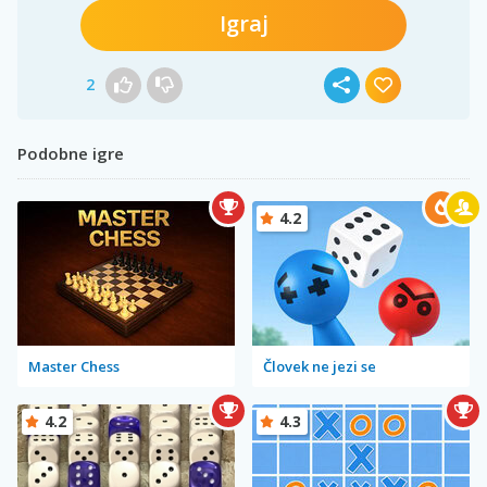
Igraj
2
Podobne igre
4.2
Master Chess
Človek ne jezi se
4.2
4.3