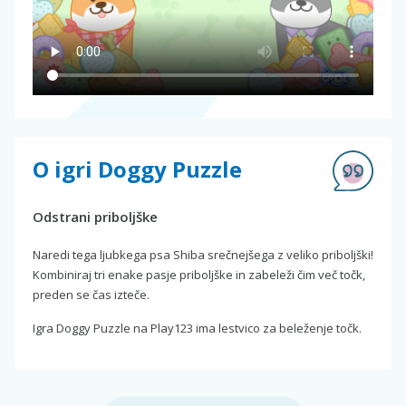
O igri Doggy Puzzle
Odstrani priboljške
Naredi tega ljubkega psa Shiba srečnejšega z veliko priboljški!
Kombiniraj tri enake pasje priboljške in zabeleži čim več točk,
preden se čas izteče.
Igra Doggy Puzzle na Play123 ima lestvico za beleženje točk.