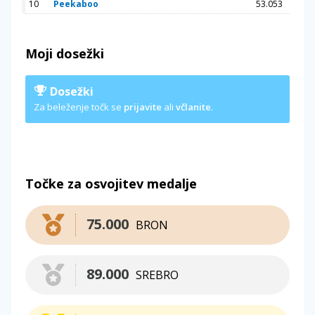
10
Peekaboo
53.053
Moji dosežki
Dosežki
Za beleženje točk se
prijavite
ali
včlanite
.
Točke za osvojitev medalje
75.000
BRON
89.000
SREBRO