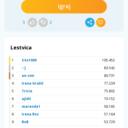
Igraj
5
2
Lestvica
1
tito1000
105.452
2
:-]
83.542
3
an-sim
80.731
4
Irena Grašič
77.239
5
Tricia
75.802
6
ajidil
70.152
7
marenda1
58.165
8
Irena Ros
57.164
9
BoB
53.729