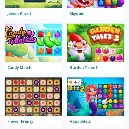
Jewels Blitz 4
Skydom
Candy Match
Garden Tales 3
4.7
Flower Frenzy
Aquablitz 2