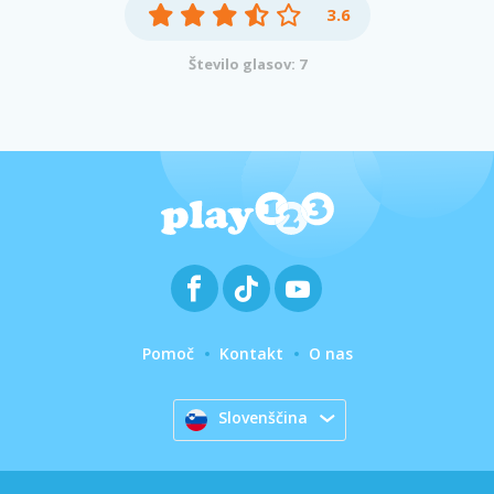
3.6
Število glasov: 7
Pomoč
Kontakt
O nas
Slovenščina