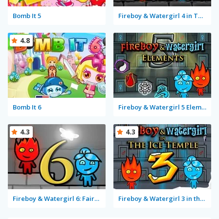
Bomb It 5
Fireboy & Watergirl 4 in The Crystal Temple
4.8
Bomb It 6
Fireboy & Watergirl 5 Elements
4.3
4.3
Fireboy & Watergirl 6: Fairy Tales
Fireboy & Watergirl 3 in the Ice Temple