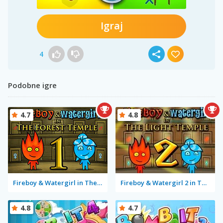
Igraj
4
Podobne igre
4.7
4.8
Fireboy & Watergirl in The Forest Temple
Fireboy & Watergirl 2 in The Light Temple
4.8
4.7