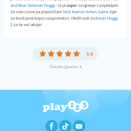
and Blue Stickman Huggy
- ta je
super
za igranje s prijateljem.
Za solo izzive pa priporočam
Stick Warrior Action Game
, kjer
se boriš proti kopici nasprotnikov. Obišči tudi
Stickman Huggy
2
za še več akcije!
5.0
Število glasov: 4