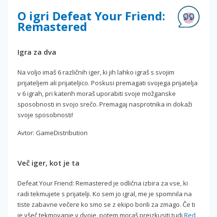
O igri Defeat Your Friend:
Remastered
Igra za dva
Na voljo imaš 6 različnih iger, ki jih lahko igraš s svojim
prijateljem ali prijateljico. Poskusi premagati svojega prijatelja
v 6 igrah, pri katerih moraš uporabiti svoje možganske
sposobnosti in svojo srečo. Premagaj nasprotnika in dokaži
svoje sposobnosti!
Avtor: GameDistribution
Več iger, kot je ta
Defeat Your Friend: Remastered je odlična izbira za vse, ki
radi tekmujete s prijatelji. Ko sem jo igral, me je spomnila na
tiste zabavne večere ko smo se z ekipo borili za zmago. Če ti
je všeč tekmovanje v dvoje, potem moraš preizkusiti tudi
Red