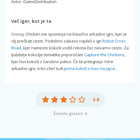
Avtor: GameDistribution
Več iger, kot je ta
Crossy Chicken me spominja na klasično arkadno igro, kjer je
cilj prečkati cesto. Podobno zabavo najdeš v igri
Robot Cross
Road
, kjer namesto kokoši vodiš robota čez nevarno cesto. Za
ljubitelje kokošje tematike priporočam
Capture the Chickens
,
kjer lovi kokoši z čarobno palico. Če te pritegnejo
hitre
arkadne igre, ti bo všeč tudi
jezna kokoš v lovu na jajca
...
3.8
Število glasov: 4