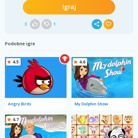
Igraj
3
1
Podobne igre
4.5
4.6
Angry Birds
My Dolphin Show
4.7