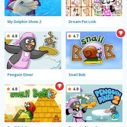
My Dolphin Show 2
Dream Pet Link
4.8
4.7
Penguin Diner
Snail Bob
4.8
4.8