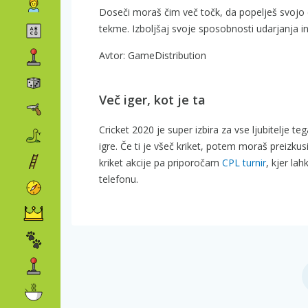
Doseči moraš čim več točk, da popelješ svojo 
tekme. Izboljšaj svoje sposobnosti udarjanja in
Avtor: GameDistribution
Več iger, kot je ta
Cricket 2020 je super izbira za vse ljubitelje t
igre. Če ti je všeč kriket, potem moraš preizkusi
kriket akcije pa priporočam
CPL turnir
, kjer lah
telefonu.