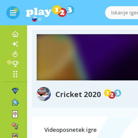
SI
Cricket 2020
Videoposnetek igre