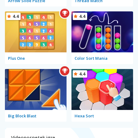
Arrow Slide Puzzle
Thread Match
4.4
4.4
Plus One
Color Sort Mania
4.4
Big Block Blast
Hexa Sort
Videoposnetek igre