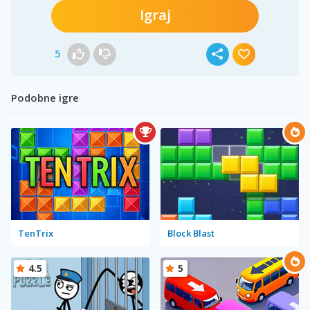
Igraj
5
Podobne igre
TenTrix
Block Blast
4.5
5