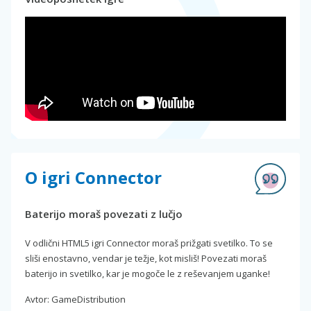
O igri Connector
Baterijo moraš povezati z lučjo
V odlični HTML5 igri Connector moraš prižgati svetilko. To se
sliši enostavno, vendar je težje, kot misliš! Povezati moraš
baterijo in svetilko, kar je mogoče le z reševanjem uganke!
Avtor: GameDistribution