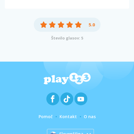
5.0
Število glasov: 5
Pomoč
Kontakt
O nas
Slovenščina