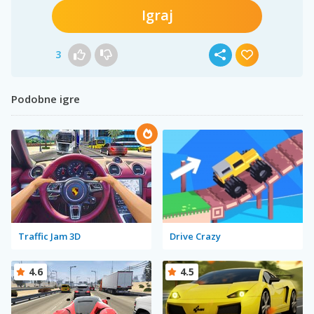
Igraj
3
Podobne igre
Traffic Jam 3D
Drive Crazy
4.6
4.5