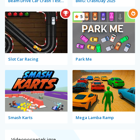
Beam Drive Car Crash Test Simulator
BMG: CrashDay 2025
5
Slot Car Racing
Park Me
Smash Karts
Mega Lamba Ramp
Videoposnetek igre