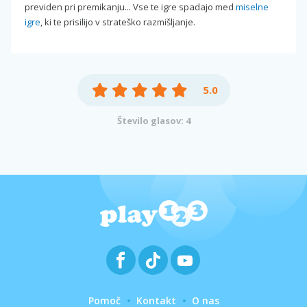
previden pri premikanju... Vse te igre spadajo med
miselne
igre
, ki te prisilijo v strateško razmišljanje.
5.0
Število glasov: 4
Pomoč
Kontakt
O nas