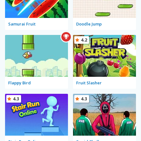
Samurai Fruit
Doodle Jump
4.2
Flappy Bird
Fruit Slasher
4.3
4.3