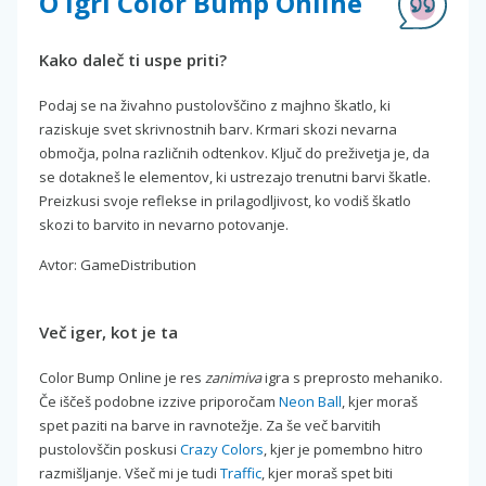
O igri Color Bump Online
Kako daleč ti uspe priti?
Podaj se na živahno pustolovščino z majhno škatlo, ki
raziskuje svet skrivnostnih barv. Krmari skozi nevarna
območja, polna različnih odtenkov. Ključ do preživetja je, da
se dotakneš le elementov, ki ustrezajo trenutni barvi škatle.
Preizkusi svoje reflekse in prilagodljivost, ko vodiš škatlo
skozi to barvito in nevarno potovanje.
Avtor: GameDistribution
Več iger, kot je ta
Color Bump Online je res
zanimiva
igra s preprosto mehaniko.
Če iščeš podobne izzive priporočam
Neon Ball
, kjer moraš
spet paziti na barve in ravnotežje. Za še več barvitih
pustolovščin poskusi
Crazy Colors
, kjer je pomembno hitro
razmišljanje. Všeč mi je tudi
Traffic
, kjer moraš spet biti