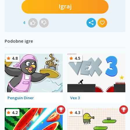
Igraj
4
Podobne igre
4.8
4.5
Penguin Diner
Vex 3
4.2
4.3