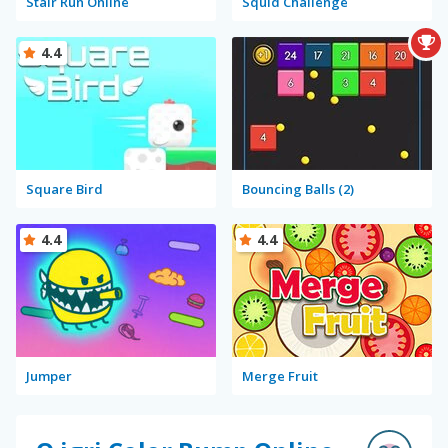
Stair Run Online
Squid Challenge
4.4
Square Bird
Bouncing Balls (2)
4.4
4.4
Jumper
Merge Fruit