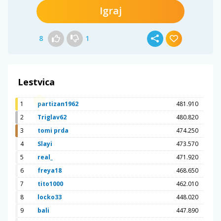
Igraj
8
1
Lestvica
1
partizan1962
481.910
2
Triglav62
480.820
3
tomi prda
474.250
4
Slayi
473.570
5
real_
471.920
6
freya18
468.650
7
tito1000
462.010
8
locko33
448.020
9
bali
447.890