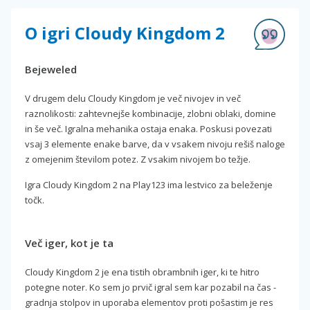
O igri Cloudy Kingdom 2
Bejeweled
V drugem delu Cloudy Kingdom je več nivojev in več
raznolikosti: zahtevnejše kombinacije, zlobni oblaki, domine
in še več. Igralna mehanika ostaja enaka. Poskusi povezati
vsaj 3 elemente enake barve, da v vsakem nivoju rešiš naloge
z omejenim številom potez. Z vsakim nivojem bo težje.
Igra Cloudy Kingdom 2 na Play123 ima lestvico za beleženje
točk.
Več iger, kot je ta
Cloudy Kingdom 2 je ena tistih obrambnih iger, ki te hitro
potegne noter. Ko sem jo prvič igral sem kar pozabil na čas -
gradnja stolpov in uporaba elementov proti pošastim je res