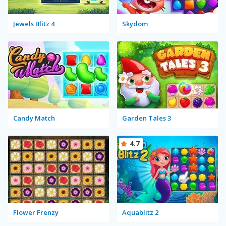
Jewels Blitz 4
Skydom
Candy Match
Garden Tales 3
4.7
Flower Frenzy
Aquablitz 2