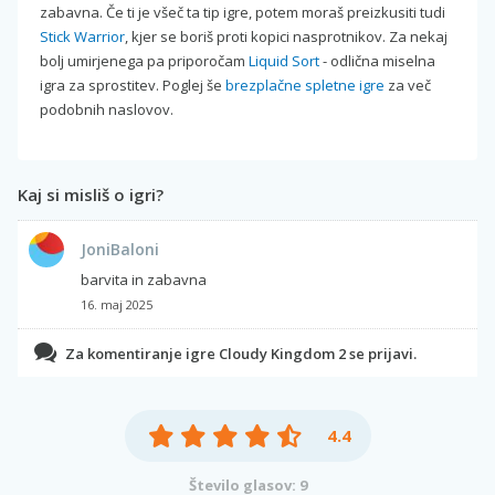
zabavna. Če ti je všeč ta tip igre, potem moraš preizkusiti tudi
Stick Warrior
, kjer se boriš proti kopici nasprotnikov. Za nekaj
bolj umirjenega pa priporočam
Liquid Sort
- odlična miselna
igra za sprostitev. Poglej še
brezplačne spletne igre
za več
podobnih naslovov.
Kaj si misliš o igri?
JoniBaloni
barvita in zabavna
16. maj 2025
Za komentiranje igre Cloudy Kingdom 2 se prijavi.
4.4
Število glasov: 9