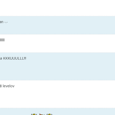
an -.-
lll
pa KKKUUULLL!!!
8 levelov