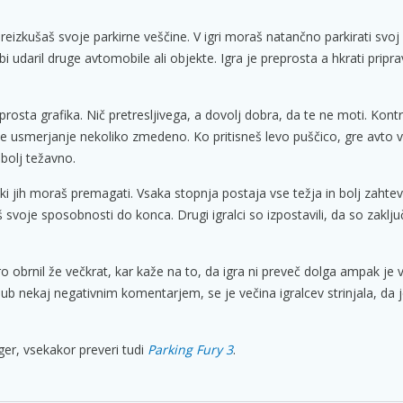
preizkušaš svoje parkirne veščine. V igri moraš natančno parkirati svo
daril druge avtomobile ali objekte. Igra je preprosta a hkrati priprav
reprosta grafika. Nič pretresljivega, a dovolj dobra, da te ne moti. Kont
a je usmerjanje nekoliko zmedeno. Ko pritisneš levo puščico, gre avto 
 bolj težavno.
, ki jih moraš premagati. Vsaka stopnja postaja vse težja in bolj zahte
iš svoje sposobnosti do konca. Drugi igralci so izpostavili, da so zaklju
gro obrnil že večkrat, kar kaže na to, da igra ni preveč dolga ampak je
jub nekaj negativnim komentarjem, se je večina igralcev strinjala, da 
iger, vsekakor preveri tudi
Parking Fury 3
.