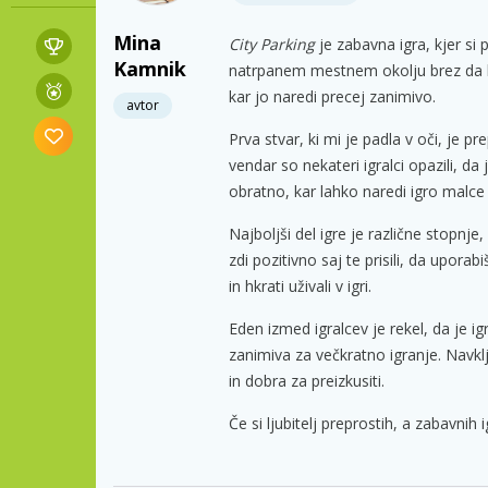
Mina
City Parking
je zabavna igra, kjer si 
Kamnik
natrpanem mestnem okolju brez da bi u
kar jo naredi precej zanimivo.
avtor
Prva stvar, ki mi je padla v oči, je p
vendar so nekateri igralci opazili, d
obratno, kar lahko naredi igro malce
Najboljši del igre je različne stopnje
zdi pozitivno saj te prisili, da uporab
in hkrati uživali v igri.
Eden izmed igralcev je rekel, da je i
zanimiva za večkratno igranje. Navkl
in dobra za preizkusiti.
Če si ljubitelj preprostih, a zabavnih 