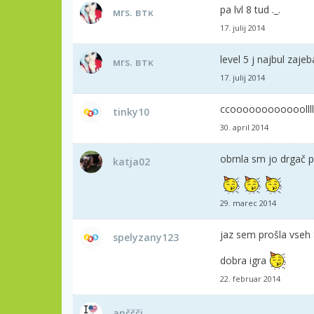
pa lvl 8 tud ._.
мrѕ. втĸ
17. julij 2014
level 5 j najbul zajeb
мrѕ. втĸ
17. julij 2014
ccoooooooooooolllllll
tinky10
30. april 2014
obrnla sm jo drgač 
katja02
29. marec 2014
jaz sem prošla vseh 
spelyzany123
dobra igra
22. februar 2014
anččči