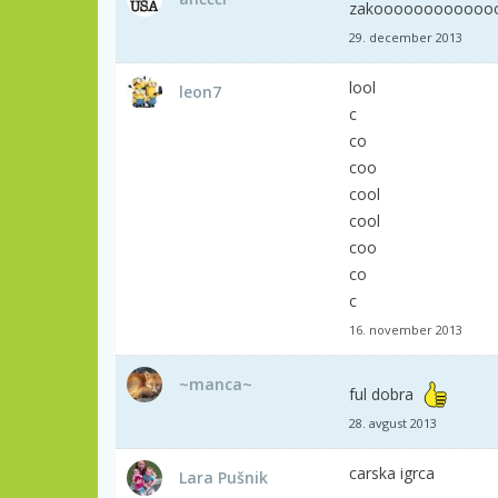
zakoooooooooooooonnnn!!
29. december 2013
lool
leon7
c
co
coo
cool
cool
coo
co
c
16. november 2013
~manca~
ful dobra
28. avgust 2013
carska igrca
Lara Pušnik