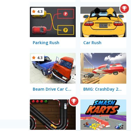
4.3
Parking Rush
Car Rush
4.3
Beam Drive Car Crash Test Simulator
BMG: CrashDay 2025