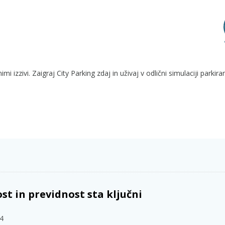
i izzivi. Zaigraj City Parking zdaj in uživaj v odlični simulaciji parkira
st in previdnost sta ključni
24