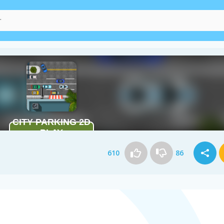
610
86