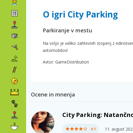
O igri City Parking
Parkiranje v mestu
Na voljo je veliko zahtevnih stopenj z edinstvenim
avtomobilov!
Avtor: GameDistribution
Ocene in mnenja
City Parking: Natančno
11. avgust 20
4.1