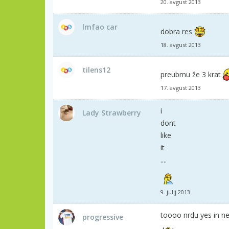
20. avgust 2013
lmfao car
dobra res
18. avgust 2013
tilens12
preubrnu že 3 krat
17. avgust 2013
i
Lady Strawberry
dont
like
it
....
9. julij 2013
toooo nrdu yes in n
progressive