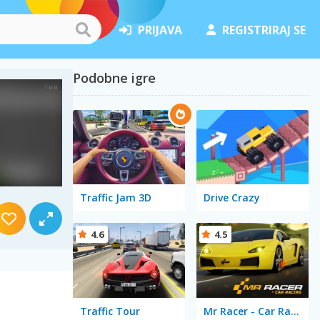
PRIJAVA
REGISTRIRAJ SE
Podobne igre
Traffic Jam 3D
Drive Crazy
4.6
4.5
Traffic Tour
Mr Racer - Car Racing