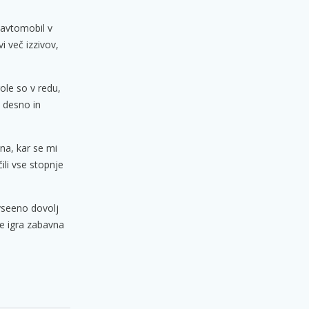
j avtomobil v
i več izzivov,
role so v redu,
v desno in
vna, kar se mi
čili vse stopnje
 vseeno dovolj
je igra zabavna