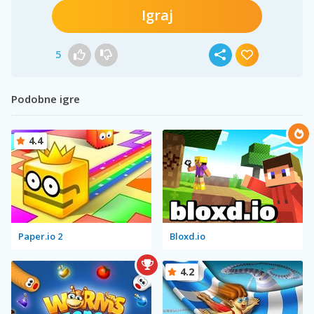
Igraj
5
Podobne igre
4.4
Paper.io 2
Bloxd.io
4.2