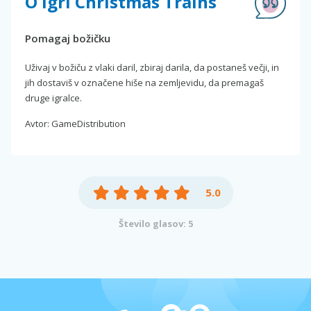
O igri Christmas Trains
Pomagaj božičku
Uživaj v božiču z vlaki daril, zbiraj darila, da postaneš večji, in
jih dostaviš v označene hiše na zemljevidu, da premagaš
druge igralce.
Avtor: GameDistribution
5.0
Število glasov: 5