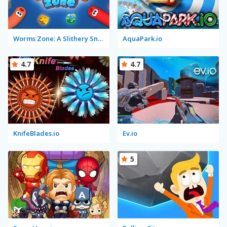
Worms Zone: A Slithery Snake
AquaPark.io
4.7
4.7
KnifeBlades.io
Ev.io
5