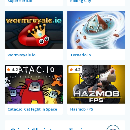
SuperHero.io
Rolling City
WormRoyale.io
Tornado.io
4.2
4.2
Catac.io: Cat Fight in Space
Hazmob FPS