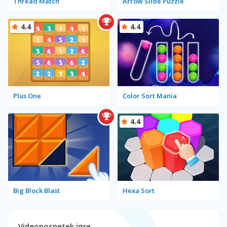
Thread Match
Arrow Slide Puzzle
4.4
4.4
Plus One
Color Sort Mania
4.4
Big Block Blast
Hexa Sort
Videoposnetek igre