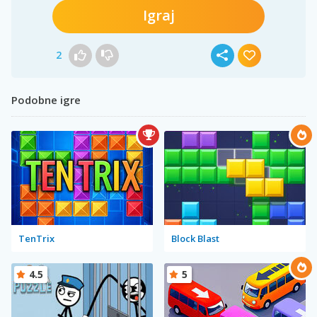
Igraj
2
Podobne igre
TenTrix
Block Blast
4.5
5