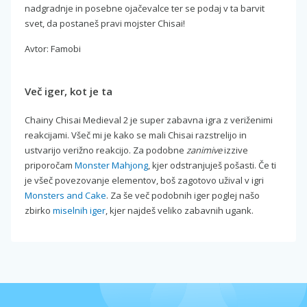
nadgradnje in posebne ojačevalce ter se podaj v ta barvit
svet, da postaneš pravi mojster Chisai!
Avtor: Famobi
Več iger, kot je ta
Chainy Chisai Medieval 2 je super zabavna igra z veriženimi
reakcijami. Všeč mi je kako se mali Chisai razstrelijo in
ustvarijo verižno reakcijo. Za podobne
zanimive
izzive
priporočam
Monster Mahjong
, kjer odstranjuješ pošasti. Če ti
je všeč povezovanje elementov, boš zagotovo užival v igri
Monsters and Cake
. Za še več podobnih iger poglej našo
zbirko
miselnih iger
, kjer najdeš veliko zabavnih ugank.