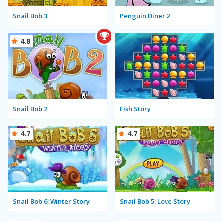
Snail Bob 3
Penguin Diner 2
4.8
Snail Bob 2
Fish Story
4.7
4.7
Snail Bob 6: Winter Story
Snail Bob 5: Love Story