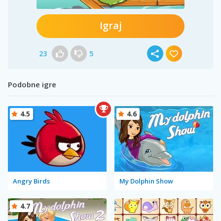
Igraj
23
5
Podobne igre
4.5
4.6
Angry Birds
My Dolphin Show
4.7