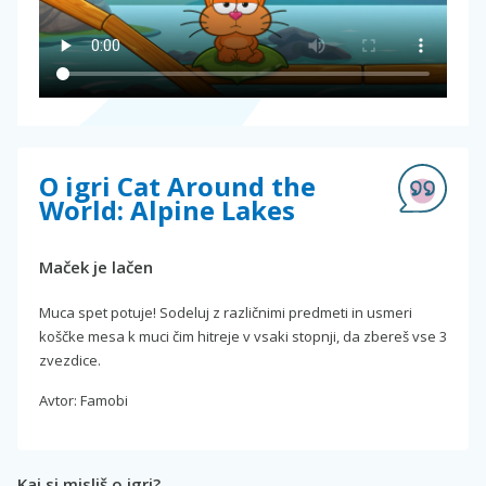
O igri Cat Around the
World: Alpine Lakes
Maček je lačen
Muca spet potuje! Sodeluj z različnimi predmeti in usmeri
koščke mesa k muci čim hitreje v vsaki stopnji, da zbereš vse 3
zvezdice.
Avtor: Famobi
Kaj si misliš o igri?