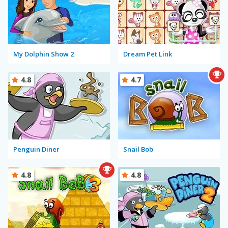
My Dolphin Show 2
Dream Pet Link
4.8
4.7
Penguin Diner
Snail Bob
4.8
4.8