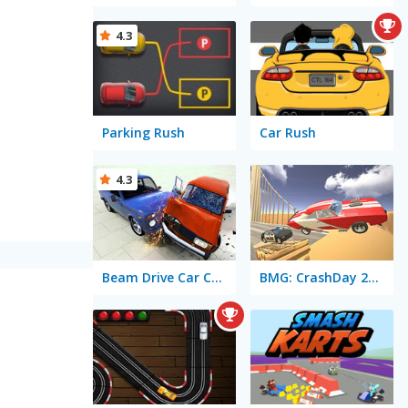
4.3
Parking Rush
Car Rush
4.3
Beam Drive Car Crash Test Simulator
BMG: CrashDay 2025