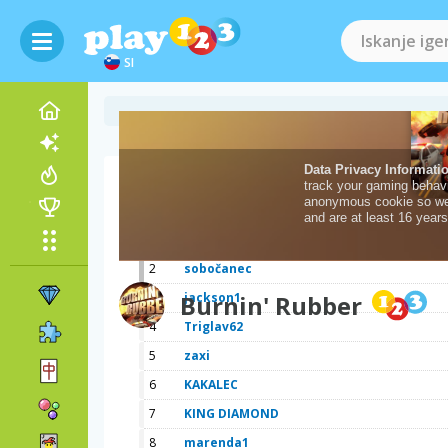
SI
Lestvica
1
zeleniparadajz
2
sobočanec
3
Burnin' Rubber
jackson1
4
Triglav62
5
zaxi
6
KAKALEC
7
KING DIAMOND
8
marenda1