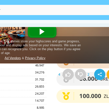
Točke za osvojitev m
50.356
72.000
BR
46.947
34.276
4
2
86.000
SR
31.702
26.855
24.207
100.000
Z
14.707
8.995