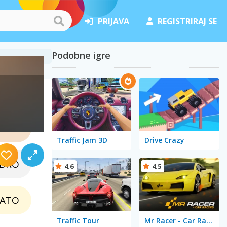
PRIJAVA
REGISTRIRAJ SE
Podobne igre
edalje
ON
Traffic Jam 3D
Drive Crazy
EBRO
4.6
4.5
LATO
Traffic Tour
Mr Racer - Car Racing