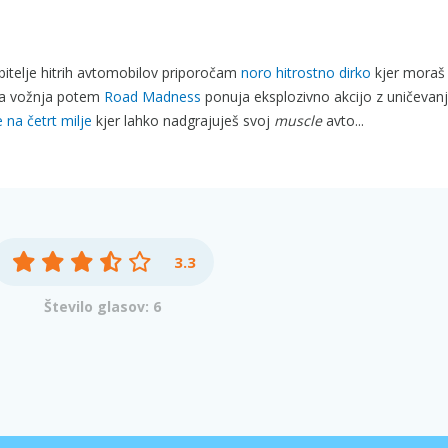
ubitelje hitrih avtomobilov priporočam
noro hitrostno dirko
kjer moraš 
ivna vožnja potem
Road Madness
ponuja eksplozivno akcijo z uničeva
e na četrt milje
kjer lahko nadgrajuješ svoj
muscle
avto...
3.3
Število glasov: 6