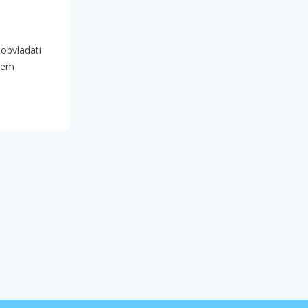
obvladati
njem