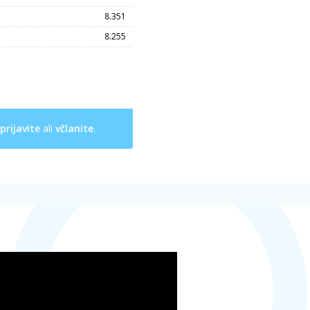
8.351
8.255
prijavite
ali
včlanite
.