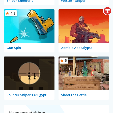
Sniper Shooter 2
Western Sniper
4.2
Gun Spin
Zombie Apocalypse
5
Counter Sniper 1.6: Egypt
Shoot the Bottle
Videoposnetek igre