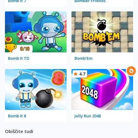
Bomb It 7
Bomber Friends
Bomb It TD
Bomb'Em
4.7
Bomb It 8
Jelly Run 2048
Obiščite tudi