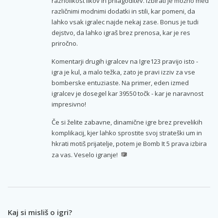
raznolikost likov in prilagoditev. Izbirati je možno med
različnimi modnimi dodatki in stili, kar pomeni, da
lahko vsak igralec najde nekaj zase. Bonus je tudi
dejstvo, da lahko igraš brez prenosa, kar je res
priročno.
Komentarji drugih igralcev na Igre123 pravijo isto -
igra je kul, a malo težka, zato je pravi izziv za vse
bomberske entuziaste. Na primer, eden izmed
igralcev je dosegel kar 39550 točk - kar je naravnost
impresivno!
Če si želite zabavne, dinamične igre brez prevelikih
komplikacij, kjer lahko sprostite svoj strateški um in
hkrati motiš prijatelje, potem je Bomb It 5 prava izbira
za vas. Veselo igranje!
Kaj si misliš o igri?