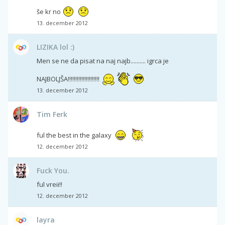
še kr no
13. december 2012
LIZIKA lol :)
Men se ne da pisat na naj najb.......... igrca je
NAJBOLJŠA!!!!!!!!!!!!!!!!!!!!!
13. december 2012
Tim Ferk
ful the best in the galaxy
12. december 2012
Fuck You.
ful vreii!!
12. december 2012
layra