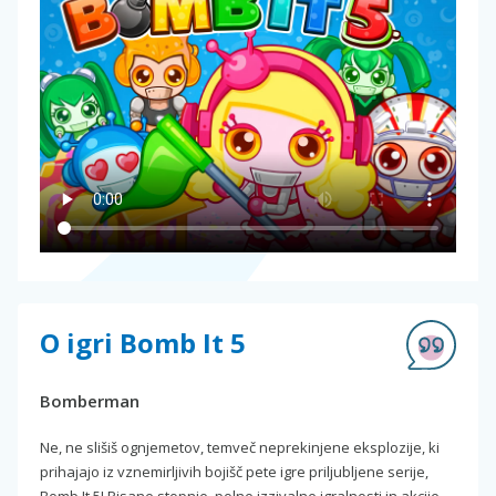
O igri Bomb It 5
Bomberman
Ne, ne slišiš ognjemetov, temveč neprekinjene eksplozije, ki
prihajajo iz vznemirljivih bojišč pete igre priljubljene serije,
Bomb It 5! Pisane stopnje, polne izzivalne igralnosti in akcije,