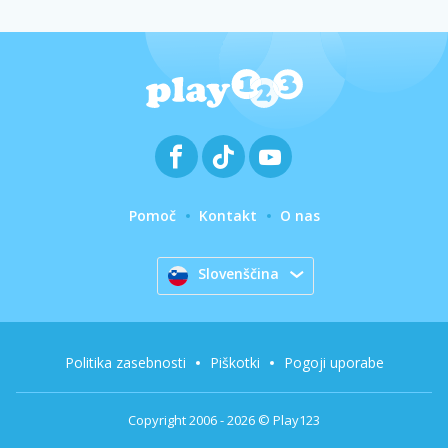
Pomoč
Kontakt
O nas
Slovenščina
Politika zasebnosti
Piškotki
Pogoji uporabe
Copyright 2006 - 2026 © Play123