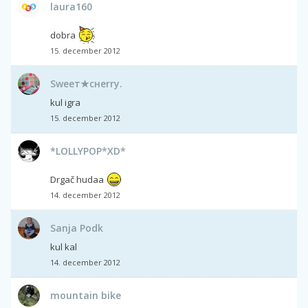
laura160
dobra
15. december 2012
Sweeт★cнerry.
kul igra
15. december 2012
*LOLLYPOP*XD*
Drgač hudaa
14. december 2012
Sanja Podk
kul kal
14. december 2012
mountain bike