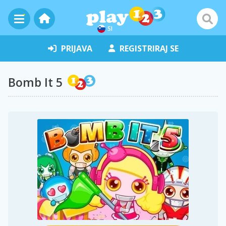
SI
PRIJAVA
REGISTRIRAJ SE
Bomb It 5