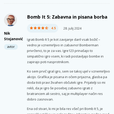
Bomb It 5: Zabavna in pisana borba
4.5
28. julij 2024
Nik
Stojanović
Igrati Bomb It 5 je kot zavijanje daril vsak božič –
vedno je vznemirljivo in zabavno! Bomberman
avtor
privrženci, to je za vas. Igre123 prinašajo to
simpatično igro vsem, ki radi postavljajo bombe in
zapirajo poti nasprotnikom.
Ko sem prvič igral igro, sem se takoj ujel v vznemirljivo
akcijo. Grafika je pisana in očem prijazna, glasba pa
doda tisti pravi živahen občutek igre. Prijatelji so mi
rekli, da je igro še posebej zabavno igrati z
bratrancem ali sestro, saj je multiplayer način res
dobro zasnovan.
Ena od stvari, ki mi je bila res všeč pri Bomb It 5, je