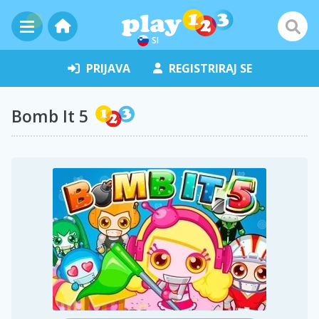
SI
PRIJAVA
REGISTRIRAJ SE
Bomb It 5