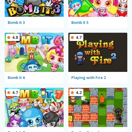
Bomb It 3
Bomb It 5
4.8
4.7
Bomb It 6
Playing with Fire 2
4.7
4.2