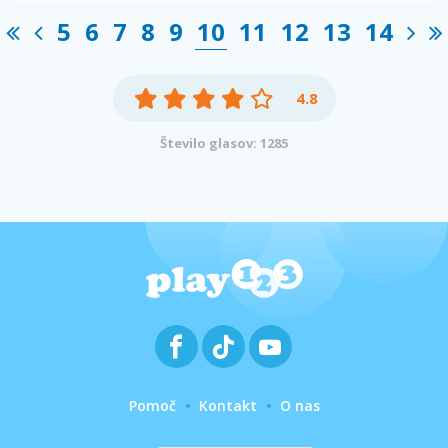
5
6
7
8
9
10
11
12
13
14
4.8
Število glasov: 1285
Pomoč
Kontakt
O nas