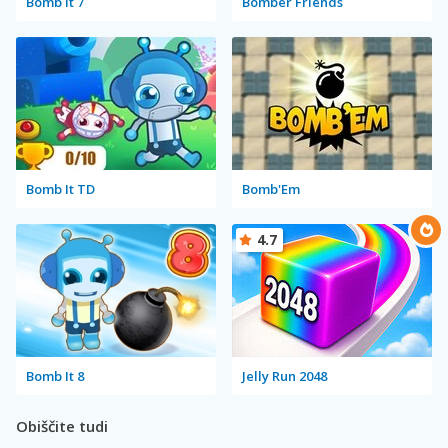
Bomb It 7
Bomber Friends
Bomb It TD
Bomb'Em
4.7
Bomb It 8
Jelly Run 2048
Obiščite tudi