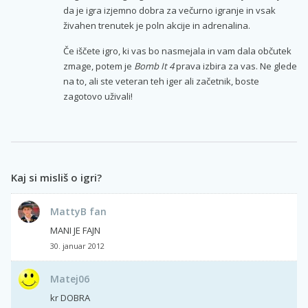
da je igra izjemno dobra za večurno igranje in vsak
živahen trenutek je poln akcije in adrenalina.
Če iščete igro, ki vas bo nasmejala in vam dala občutek
zmage, potem je
Bomb It 4
prava izbira za vas. Ne glede
na to, ali ste veteran teh iger ali začetnik, boste
zagotovo uživali!
Kaj si misliš o igri?
MattyB fan
MANI JE FAJN
30. januar 2012
Matej06
kr DOBRA