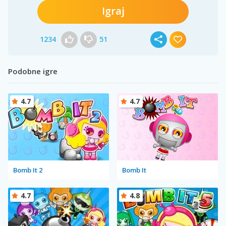
Igraj
1234
51
Podobne igre
4.7
4.7
Bomb It 2
Bomb It
4.7
4.8