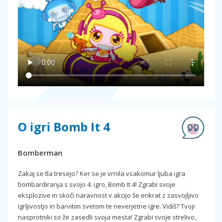
O igri Bomb It 4
Bomberman
Zakaj se tla tresejo? Ker se je vrnila vsakomur ljuba igra
bombardiranja s svojo 4. igro, Bomb It 4! Zgrabi svoje
eksplozive in skoči naravnost v akcijo še enkrat z zasvojljivo
igrljivostjo in barvitim svetom te neverjetne igre. Vidiš? Tvoji
nasprotniki so že zasedli svoja mesta! Zgrabi svoje strelivo,