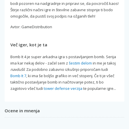
bodi pozoren na nadgradnje in pripravi se, da povzročiš kaos!
Štirje različni načini igre in številne zabavne stopnje ti bodo
omogočile, da pustiš svoj podpis na ožganih tleh!
Avtor: GameDistribution
Več iger, kot je ta
Bomb It 4 je super arkadna igra s postavljanjem bomb. Serija
ima kar nekaj delov - začel sem z
šestim delom
in me je takoj
navdušil
. Za podobno zabavno izkušnjo priporočam tudi
Bomb It 7
, ki ima še boljšo grafiko in več stopenj. Če ti je všeč
taktično postavljanje bomb in načrtovanje potez, ti bo
zagotovo všeč tudi
tower defense verzija
te popularne igre...
Ocene in mnenja