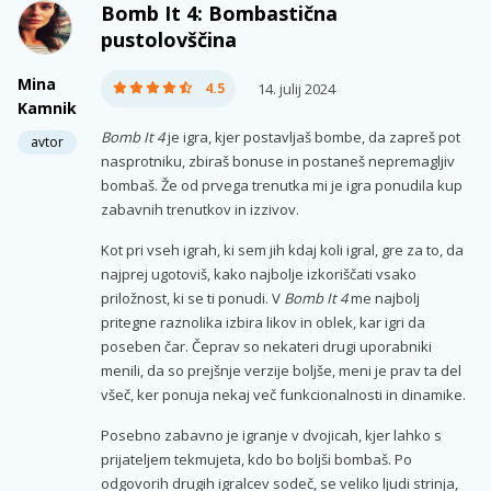
Bomb It 4: Bombastična
pustolovščina
Mina
4.5
14. julij 2024
Kamnik
Bomb It 4
je igra, kjer postavljaš bombe, da zapreš pot
avtor
nasprotniku, zbiraš bonuse in postaneš nepremagljiv
bombaš. Že od prvega trenutka mi je igra ponudila kup
zabavnih trenutkov in izzivov.
Kot pri vseh igrah, ki sem jih kdaj koli igral, gre za to, da
najprej ugotoviš, kako najbolje izkoriščati vsako
priložnost, ki se ti ponudi. V
Bomb It 4
me najbolj
pritegne raznolika izbira likov in oblek, kar igri da
poseben čar. Čeprav so nekateri drugi uporabniki
menili, da so prejšnje verzije boljše, meni je prav ta del
všeč, ker ponuja nekaj več funkcionalnosti in dinamike.
Posebno zabavno je igranje v dvojicah, kjer lahko s
prijateljem tekmujeta, kdo bo boljši bombaš. Po
odgovorih drugih igralcev sodeč, se veliko ljudi strinja,