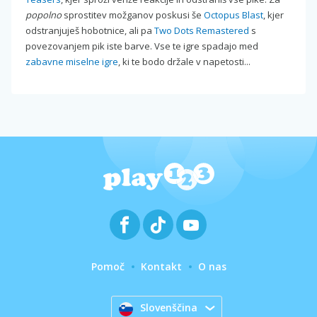
popolno
sprostitev možganov poskusi še
Octopus Blast
, kjer
odstranjuješ hobotnice, ali pa
Two Dots Remastered
s
povezovanjem pik iste barve. Vse te igre spadajo med
zabavne miselne igre
, ki te bodo držale v napetosti...
Pomoč
Kontakt
O nas
Slovenščina