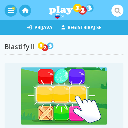
SI
PRIJAVA
REGISTRIRAJ SE
Blastify II