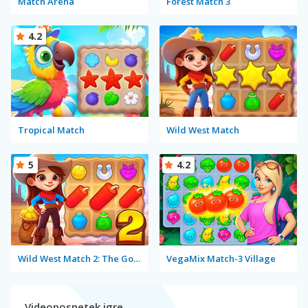
Match Arena
Forest Match 3
4.2
Tropical Match
Wild West Match
5
4.2
Wild West Match 2: The Gold Rush
VegaMix Match-3 Village
Videoposnetek igre