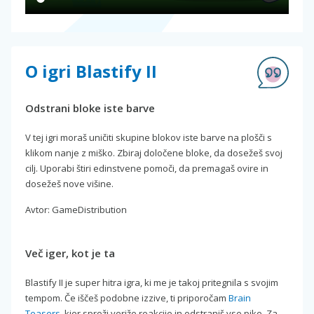
O igri Blastify II
Odstrani bloke iste barve
V tej igri moraš uničiti skupine blokov iste barve na plošči s
klikom nanje z miško. Zbiraj določene bloke, da dosežeš svoj
cilj. Uporabi štiri edinstvene pomoči, da premagaš ovire in
dosežeš nove višine.
Avtor: GameDistribution
Več iger, kot je ta
Blastify II je super hitra igra, ki me je takoj pritegnila s svojim
tempom. Če iščeš podobne izzive, ti priporočam
Brain
Teasers
, kjer sproži veriže reakcije in odstraniš vse pike. Za