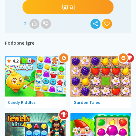
Igraj
2
Podobne igre
4.2
Candy Riddles
Garden Tales