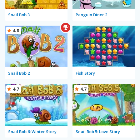
Snail Bob 3
Penguin Diner 2
4.8
Snail Bob 2
Fish Story
4.7
4.7
Snail Bob 6: Winter Story
Snail Bob 5: Love Story