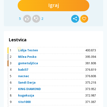
Igraj
5
2
Lestvica
1
Lidija Testen
400.873
2
Milea Pesko
395.094
3
gometuljčica
381.808
4
babi57
376.819
5
nacnac
376.808
6
Sandi Darja
375.218
7
KING DIAMOND
373.952
8
kugakuzja
372.987
9
tito1000
371.067