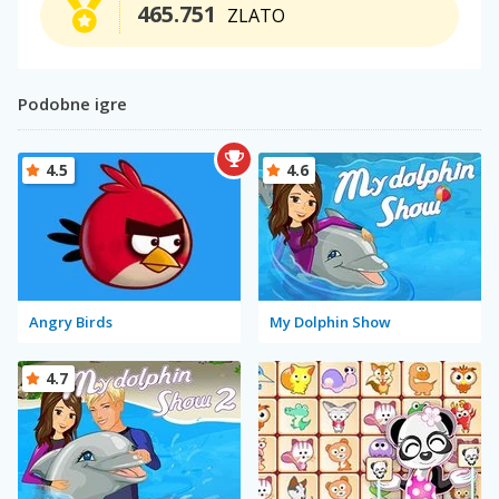
465.751
ZLATO
Podobne igre
4.5
4.6
Angry Birds
My Dolphin Show
4.7