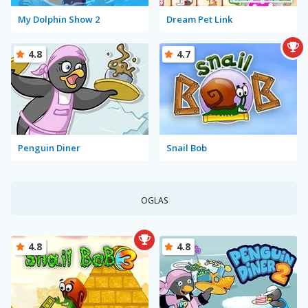
My Dolphin Show 2
Dream Pet Link
4.8
4.7
Penguin Diner
Snail Bob
OGLAS
4.8
4.8