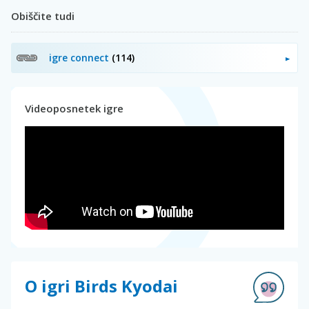
Obiščite tudi
igre connect
(114)
Videoposnetek igre
O igri Birds Kyodai