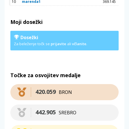
10
marenda1
369.145
Moji dosežki
Dosežki
Za beleženje točk se
prijavite
ali
včlanite
.
Točke za osvojitev medalje
420.059
BRON
442.905
SREBRO