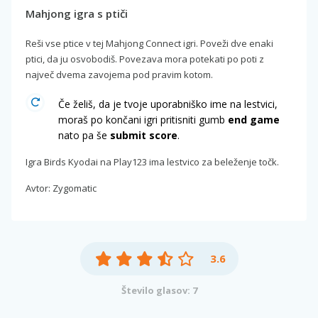
Mahjong igra s ptiči
Reši vse ptice v tej Mahjong Connect igri. Poveži dve enaki
ptici, da ju osvobodiš. Povezava mora potekati po poti z
največ dvema zavojema pod pravim kotom.
Če želiš, da je tvoje uporabniško ime na lestvici,
moraš po končani igri pritisniti gumb
end game
nato pa še
submit score
.
Igra Birds Kyodai na Play123 ima lestvico za beleženje točk.
Avtor: Zygomatic
3.6
Število glasov: 7