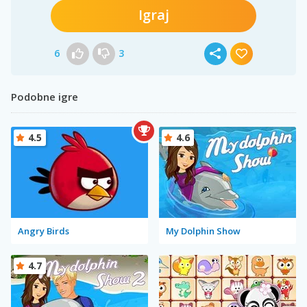
Igraj
6
3
Podobne igre
4.5
4.6
Angry Birds
My Dolphin Show
4.7