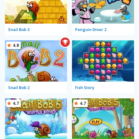
Snail Bob 3
Penguin Diner 2
4.8
Snail Bob 2
Fish Story
4.7
4.7