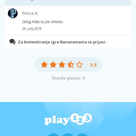
Petra K.
Omg. Kdo si j to zmislu
26. julij 2018
Za komentiranje igre Bananamania se prijavi.
3.3
Število glasov: 9