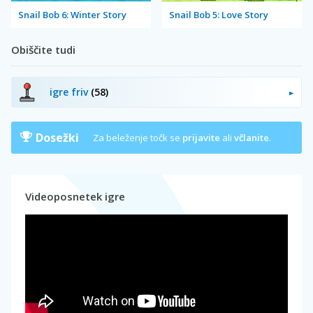
Snail Bob 6: Winter Story
Snail Bob 5: Love Story
Obiščite tudi
igre friv
(58)
Dosežki
Za beleženje točk se
prijavite
ali
včlanite
.
Videoposnetek igre