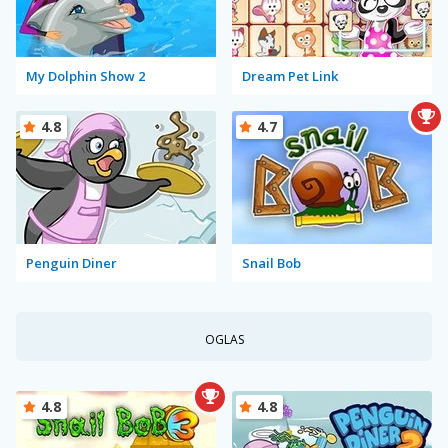
My Dolphin Show 2
Dream Pet Link
4.8
4.7
Penguin Diner
Snail Bob
OGLAS
4.8
4.8