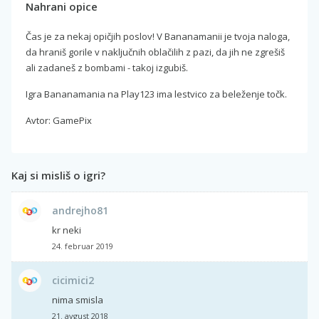
Nahrani opice
Čas je za nekaj opičjih poslov! V Bananamanii je tvoja naloga,
da hraniš gorile v naključnih oblačilih z pazi, da jih ne zgrešiš
ali zadaneš z bombami - takoj izgubiš.
Igra Bananamania na Play123 ima lestvico za beleženje točk.
Avtor: GamePix
Kaj si misliš o igri?
andrejho81
kr neki
24. februar 2019
cicimici2
nima smisla
21. avgust 2018