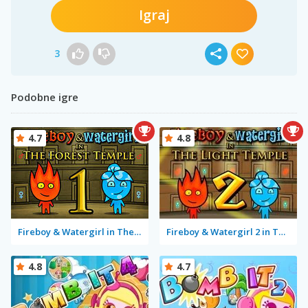
Igraj
3
Podobne igre
4.7
4.8
Fireboy & Watergirl in The Forest Temple
Fireboy & Watergirl 2 in The Light Temple
4.8
4.7