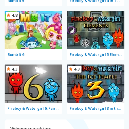
Bomb It 5
Fireboy & Watergirl 4 in The Crystal Temple
4.8
Bomb It 6
Fireboy & Watergirl 5 Elements
4.3
4.3
Fireboy & Watergirl 6: Fairy Tales
Fireboy & Watergirl 3 in the Ice Temple
Videoposnetek igre