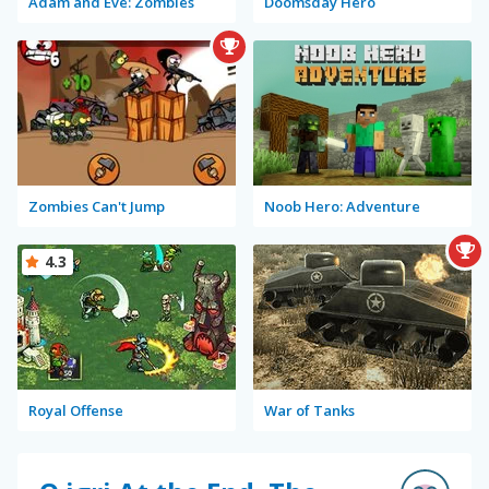
Adam and Eve: Zombies
Doomsday Hero
Zombies Can't Jump
Noob Hero: Adventure
4.3
Royal Offense
War of Tanks