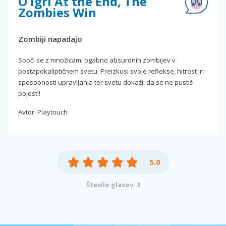
O igri At the End, The
Zombies Win
Zombiji napadajo
Sooči se z množicami ogabno absurdnih zombijev v
postapokaliptičnem svetu. Preizkusi svoje reflekse, hitrost in
sposobnosti upravljanja ter svetu dokaži, da se ne pustiš
pojesti!
Avtor: Playtouch
5.0
Število glasov: 3