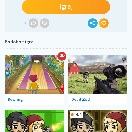
Igraj
3
Podobne igre
Bowling
Dead Zed
4.4