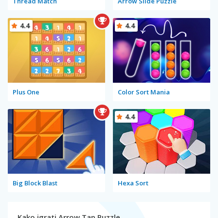
Thread Match
Arrow Slide Puzzle
4.4
4.4
Plus One
Color Sort Mania
4.4
Big Block Blast
Hexa Sort
Kako igrati Arrow Tap Puzzle