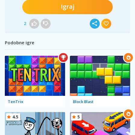
Igraj
2
Podobne igre
TenTrix
Block Blast
4.5
5