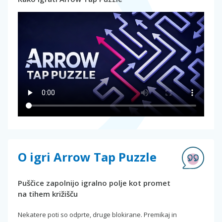
O igri Arrow Tap Puzzle
Puščice zapolnijo igralno polje kot promet
na tihem križišču
Nekatere poti so odprte, druge blokirane. Premikaj in