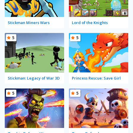
Stickman Miners Wars
Lord of the Knights
5
5
Stickman: Legacy of War 3D
Princess Rescue: Save Girl
5
5