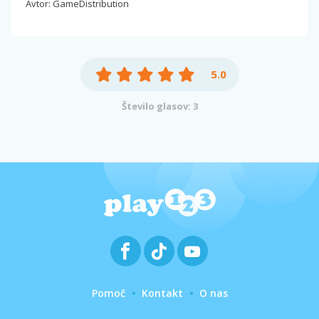
Avtor: GameDistribution
5.0
Število glasov: 3
Pomoč
Kontakt
O nas