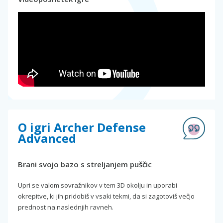
O igri Archer Defense
Advanced
Brani svojo bazo s streljanjem puščic
Upri se valom sovražnikov v tem 3D okolju in uporabi
okrepitve, ki jih pridobiš v vsaki tekmi, da si zagotoviš večjo
prednost na naslednjih ravneh.