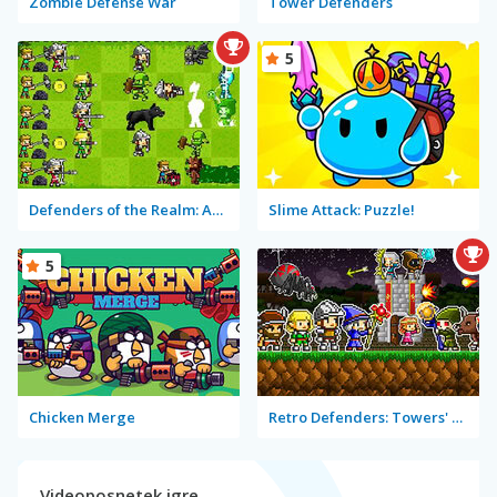
Zombie Defense War
Tower Defenders
5
Defenders of the Realm: An Epic War!
Slime Attack: Puzzle!
5
Chicken Merge
Retro Defenders: Towers' War
Videoposnetek igre