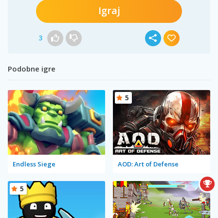
Igraj
3
Podobne igre
5
Endless Siege
AOD: Art of Defense
5