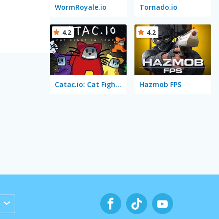
WormRoyale.io
Tornado.io
4.2
4.2
Catac.io: Cat Fight in Space
Hazmob FPS