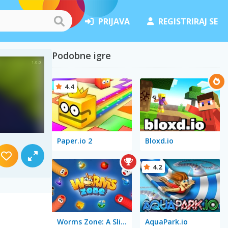
PRIJAVA
REGISTRIRAJ SE
Podobne igre
4.4
Paper.io 2
Bloxd.io
4.2
Worms Zone: A Slithery Snake
AquaPark.io