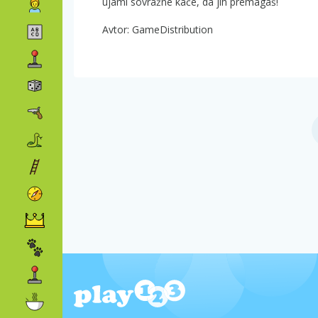
ujami sovražne kače, da jih premagaš!
Avtor: GameDistribution