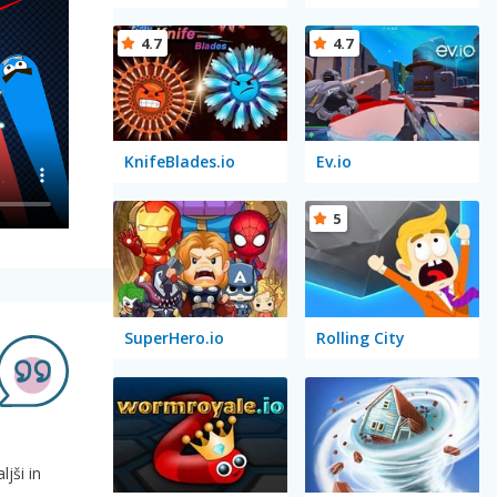
4.7
4.7
KnifeBlades.io
Ev.io
5
SuperHero.io
Rolling City
jši in