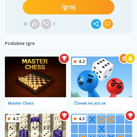
Igraj
6
1
Podobne igre
4.2
Master Chess
Človek ne jezi se
4.2
4.3