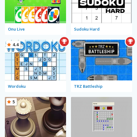
Onu Live
Sudoku Hard
4.4
Wordoku
TRZ Battleship
5