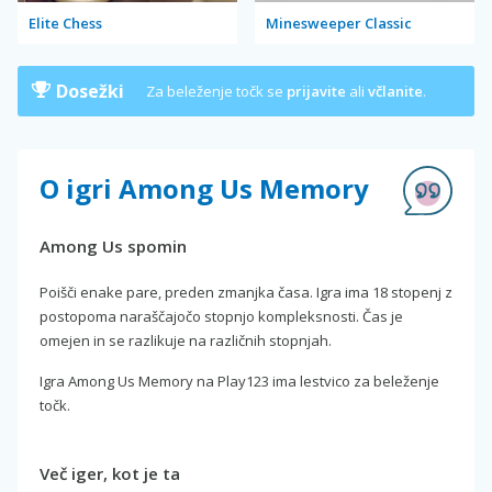
Elite Chess
Minesweeper Classic
Dosežki
Za beleženje točk se
prijavite
ali
včlanite
.
O igri Among Us Memory
Among Us spomin
Poišči enake pare, preden zmanjka časa. Igra ima 18 stopenj z
postopoma naraščajočo stopnjo kompleksnosti. Čas je
omejen in se razlikuje na različnih stopnjah.
Igra Among Us Memory na Play123 ima lestvico za beleženje
točk.
Več iger, kot je ta