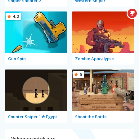
Sniper Shooter 2
Western Sniper
4.2
Gun Spin
Zombie Apocalypse
5
Counter Sniper 1.6: Egypt
Shoot the Bottle
Videoposnetek igre