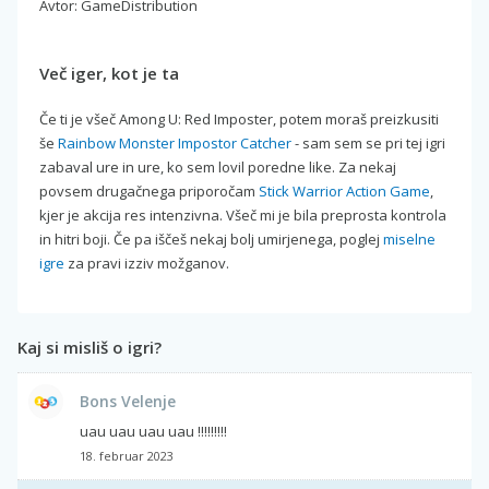
Avtor: GameDistribution
Več iger, kot je ta
Če ti je všeč Among U: Red Imposter, potem moraš preizkusiti
še
Rainbow Monster Impostor Catcher
- sam sem se pri tej igri
zabaval ure in ure, ko sem lovil poredne like. Za nekaj
povsem drugačnega priporočam
Stick Warrior Action Game
,
kjer je akcija res intenzivna. Všeč mi je bila preprosta kontrola
in hitri boji. Če pa iščeš nekaj bolj umirjenega, poglej
miselne
igre
za pravi izziv možganov.
Kaj si misliš o igri?
Bons Velenje
uau uau uau uau !!!!!!!!!
18. februar 2023