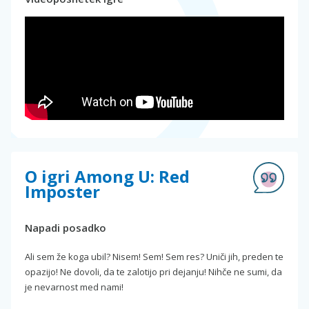
O igri Among U: Red
Imposter
Napadi posadko
Ali sem že koga ubil? Nisem! Sem! Sem res? Uniči jih, preden te
opazijo! Ne dovoli, da te zalotijo pri dejanju! Nihče ne sumi, da
je nevarnost med nami!