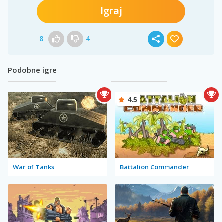
Igraj
8
4
Podobne igre
4.5
War of Tanks
Battalion Commander