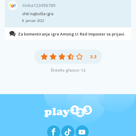
tinka123456789
shit najbolša igra
8. januar 2022
Za komentiranje igre Among U: Red Imposter se prijavi.
3.3
Število glasov: 12