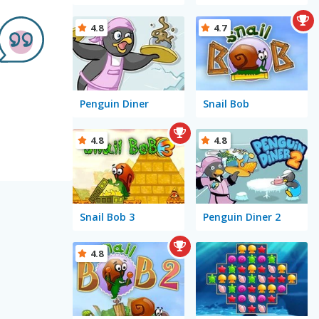
4.8
4.7
Penguin Diner
Snail Bob
4.8
4.8
Snail Bob 3
Penguin Diner 2
4.8