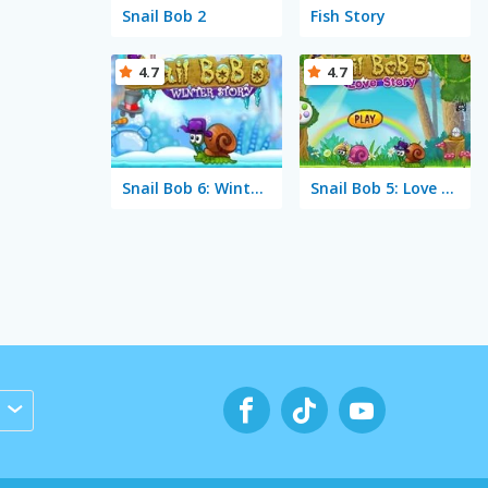
Snail Bob 2
Fish Story
4.7
4.7
Snail Bob 6: Winter Story
Snail Bob 5: Love Story