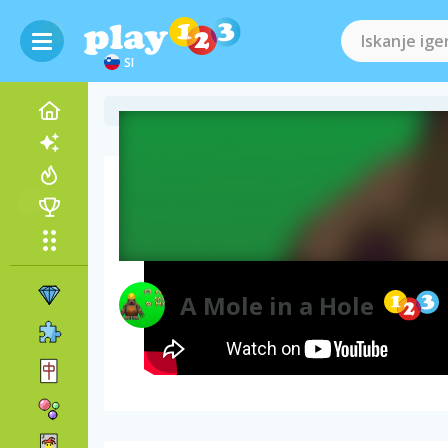
SI
Videoposnetek igre
A Mole in a Hole