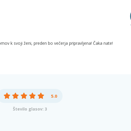
omov k svoji ženi, preden bo večerja pripravljena! Čaka nate!
5.0
Število glasov: 3