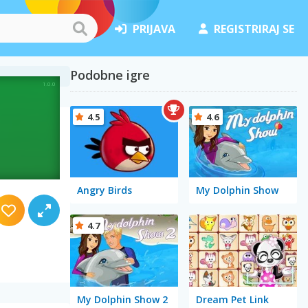
PRIJAVA
REGISTRIRAJ SE
Podobne igre
4.5
4.6
Angry Birds
My Dolphin Show
4.7
My Dolphin Show 2
Dream Pet Link