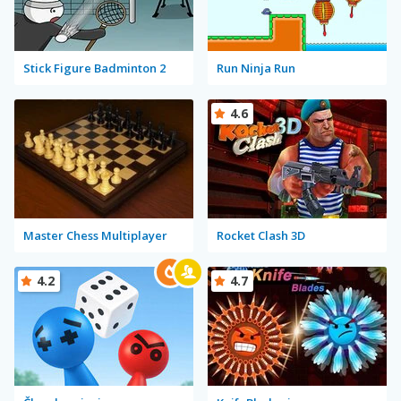
Stick Figure Badminton 2
Run Ninja Run
4.6
Master Chess Multiplayer
Rocket Clash 3D
4.2
4.7