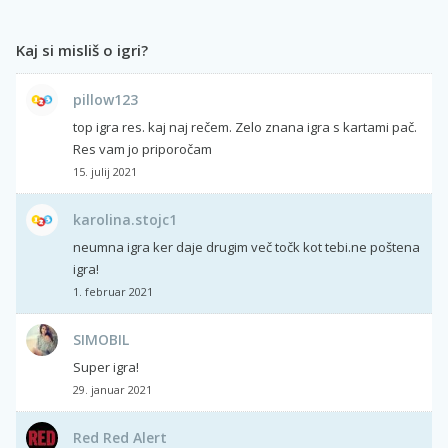
Kaj si misliš o igri?
pillow123
top igra res. kaj naj rečem. Zelo znana igra s kartami pač.
Res vam jo priporočam
15. julij 2021
karolina.stojc1
neumna igra ker daje drugim več točk kot tebi.ne poštena
igra!
1. februar 2021
SIMOBIL
Super igra!
29. januar 2021
Red Red Alert