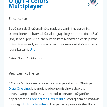
O igri 4 Colors
Multiplayer
Enka karte
Sooči se z do 3 računalniško nadzorovanimi nasprotniki.
Ujemaj karte po barvi ali številki, igraj akcijske karte, da poživiš
igro, in bodi prvi, ki se znebi vseh kart. Nenazadnje: Ne pozabi
pritisniti gumba 1, ko ti ostane samo še ena karta! Zelo znana
igra s kartami,
Uno
.
Avtor: GameDistribution
Več iger, kot je ta
4 Colors Multiplayer je super za igranje z družbo. Obožujem
Draw One Line
, ki ponuja podobno miselno zabavo s
povezovanjem točk. Za vse, ki radi trenirate možgančke,
priporočam še
Connect the Dots Mobile
. Včeraj sem se
zabaval
tudi z igro
Link the Numbers
, kjer je treba povezati številke v