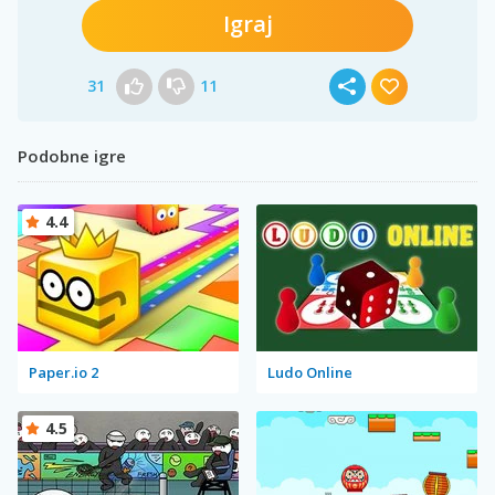
Igraj
31
11
Podobne igre
4.4
Paper.io 2
Ludo Online
4.5