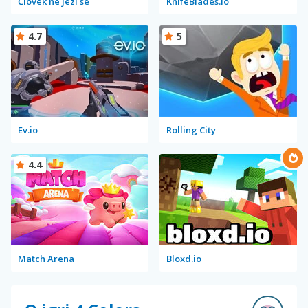
Človek ne jezi se
KnifeBlades.io
4.7
5
Ev.io
Rolling City
4.4
Match Arena
Bloxd.io