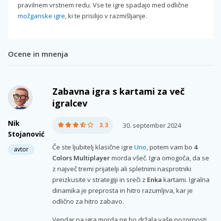
pravilnem vrstnem redu. Vse te igre spadajo med odlične
možganske igre
, ki te prisilijo v razmišljanje.
Ocene in mnenja
Zabavna igra s kartami za več
igralcev
Nik
3.3
30. september 2024
Stojanović
Če ste ljubitelj klasične igre
Uno
, potem vam bo
4
avtor
Colors Multiplayer
morda všeč. Igra omogoča, da se
z največ tremi prijatelji ali spletnimi nasprotniki
preizkusite v strategiji in sreči z
Enka
kartami. Igralna
dinamika je preprosta in hitro razumljiva, kar je
odlično za hitro zabavo.
Vendar pa igra morda ne bo držala vaše pozornosti