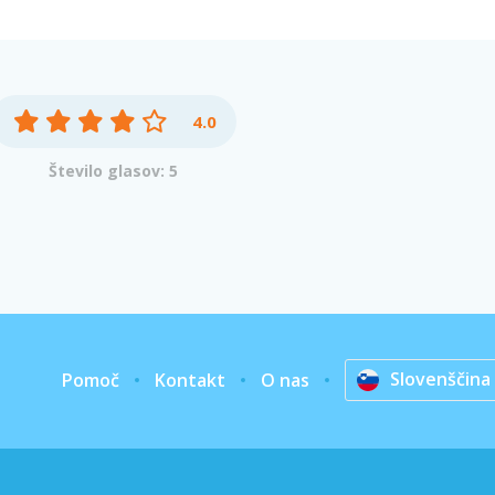
4.0
Število glasov: 5
Slovenščina
Pomoč
Kontakt
O nas