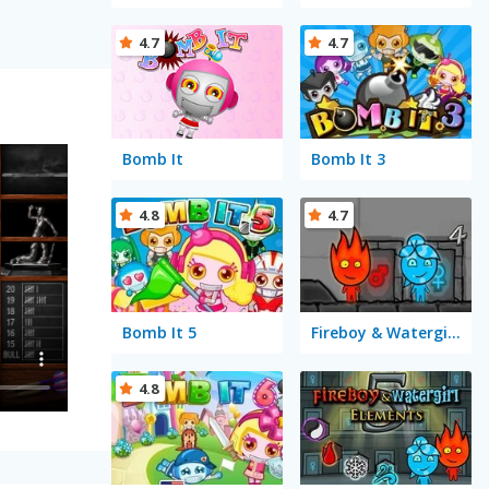
4.7
4.7
Bomb It
Bomb It 3
4.8
4.7
Bomb It 5
Fireboy & Watergirl 4 in The Crystal Temple
4.8