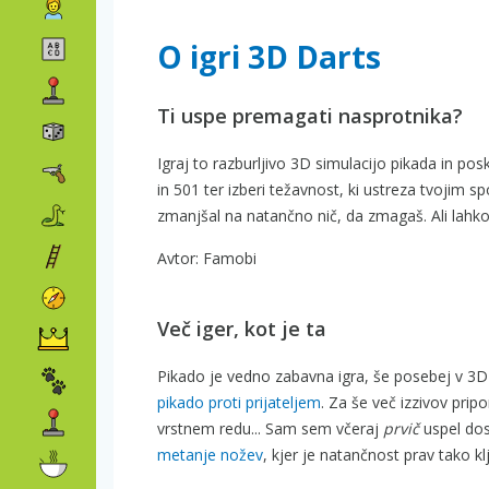
O igri 3D Darts
Ti uspe premagati nasprotnika?
Igraj to razburljivo 3D simulacijo pikada in posk
in 501 ter izberi težavnost, ki ustreza tvojim s
zmanjšal na natančno nič, da zmagaš. Ali lahk
Avtor: Famobi
Več iger, kot je ta
Pikado je vedno zabavna igra, še posebej v 3D 
pikado proti prijateljem
. Za še več izzivov pri
vrstnem redu... Sam sem včeraj
prvič
uspel dose
metanje nožev
, kjer je natančnost prav tako 