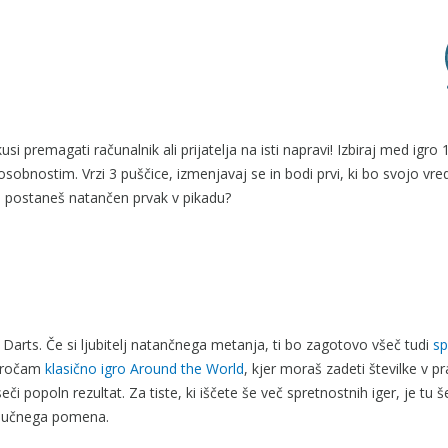
usi premagati računalnik ali prijatelja na isti napravi! Izbiraj med igro
posobnostim. Vrzi 3 puščice, izmenjavaj se in bodi prvi, ki bo svojo vr
o postaneš natančen prvak v pikadu?
Darts. Če si ljubitelj natančnega metanja, ti bo zagotovo všeč tudi
sp
poročam
klasično igro Around the World
, kjer moraš zadeti številke v 
či popoln rezultat. Za tiste, ki iščete še več spretnostnih iger, je tu š
ključnega pomena.