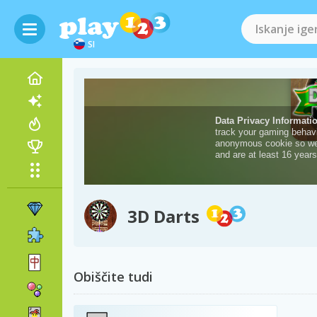
SI
3D Darts
Obiščite tudi