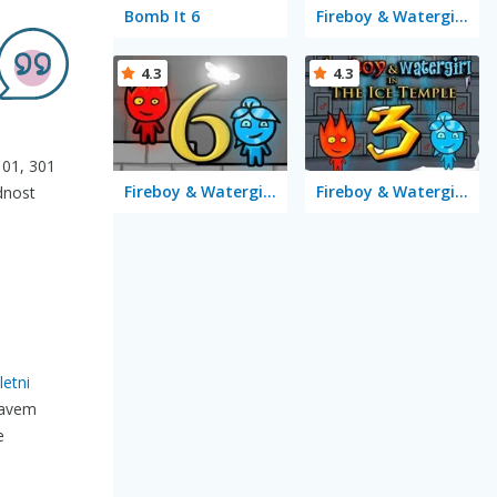
Bomb It 6
Fireboy & Watergirl 5 Elements
4.3
4.3
 101, 301
Fireboy & Watergirl 6: Fairy Tales
Fireboy & Watergirl 3 in the Ice Temple
ednost
letni
pravem
e