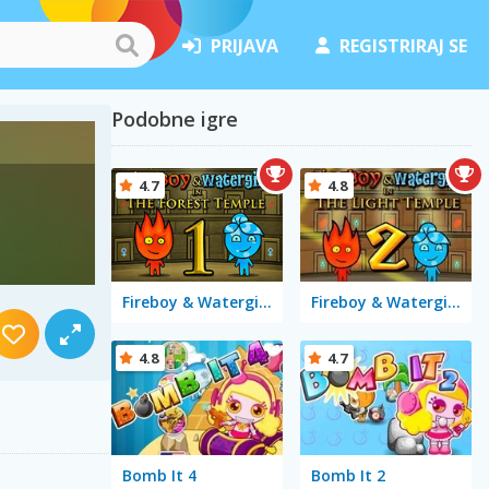
PRIJAVA
REGISTRIRAJ SE
Podobne igre
4.7
4.8
Fireboy & Watergirl in The Forest Temple
Fireboy & Watergirl 2 in The Light Temple
4.8
4.7
Bomb It 4
Bomb It 2