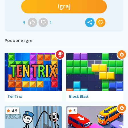
Igraj
4
1
Podobne igre
TenTrix
Block Blast
4.5
5