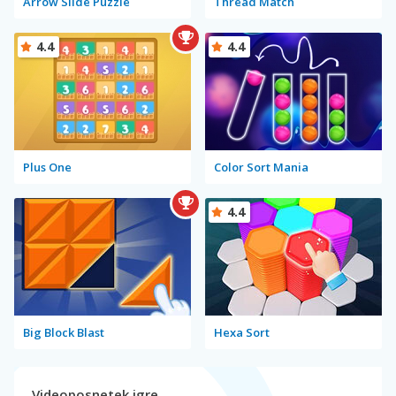
Arrow Slide Puzzle
Thread Match
4.4
4.4
Plus One
Color Sort Mania
4.4
Big Block Blast
Hexa Sort
Videoposnetek igre