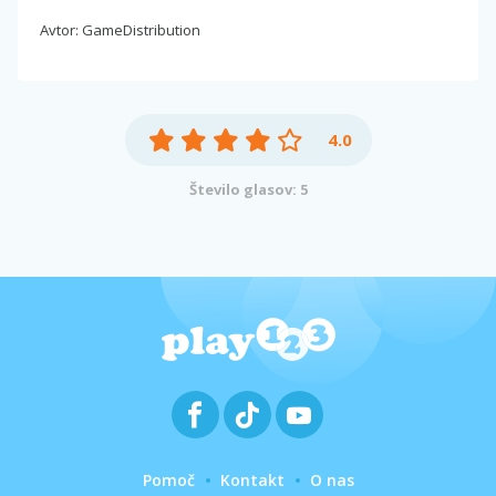
Avtor: GameDistribution
4.0
Število glasov: 5
Pomoč
Kontakt
O nas