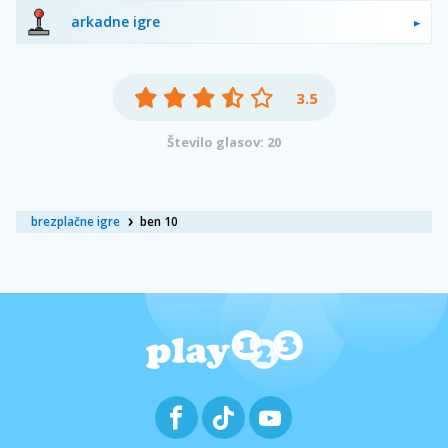
arkadne igre
3.5
Število glasov: 20
brezplačne igre
ben 10