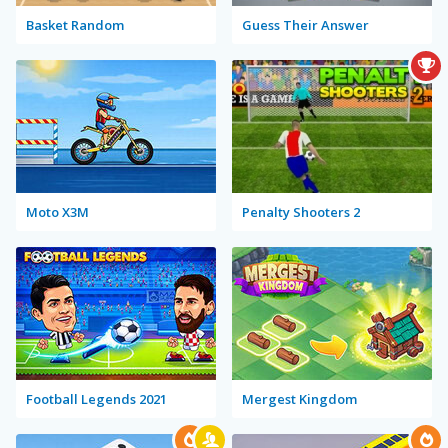
Basket Random
Guess Their Answer
Moto X3M
Penalty Shooters 2
Football Legends 2021
Mergest Kingdom