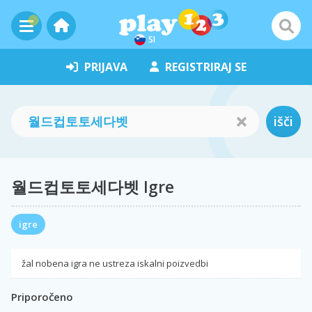
SI
PRIJAVA
REGISTRIRAJ SE
išči
월드컵토토세다벳 Igre
igre
žal nobena igra ne ustreza iskalni poizvedbi
Priporočeno