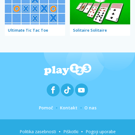
Ultimate Tic Tac Toe
Solitaire Solitaire
Pomoč
Kontakt
O nas
Politika zasebnosti
Piškotki
Pogoji uporabe