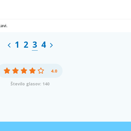
avi.
1
2
3
4
4.0
Število glasov: 140