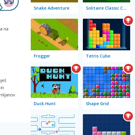
Snake Adventure
Solitaire Classic Christmas
la na
Frogger
Tetris Cube
uješ
 in
emljanov
Duck Hunt
Shape Grid