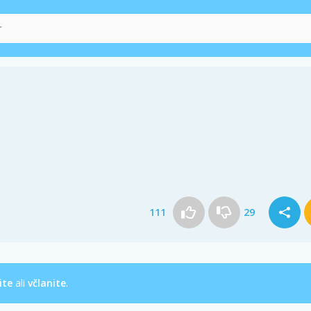
111
29
ite
ali
včlanite
.