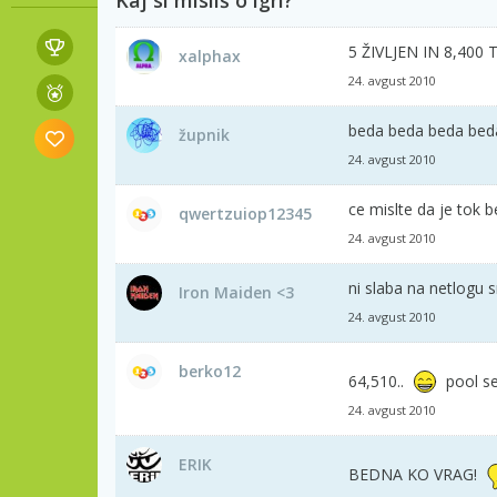
5 ŽIVLJEN IN 8,400
xalphax
24. avgust 2010
beda beda beda bed
župnik
24. avgust 2010
ce mislte da je tok b
qwertzuiop12345
24. avgust 2010
ni slaba na netlogu s
Iron Maiden <3
24. avgust 2010
berko12
64,510..
pool se 
24. avgust 2010
ERIK
BEDNA KO VRAG!