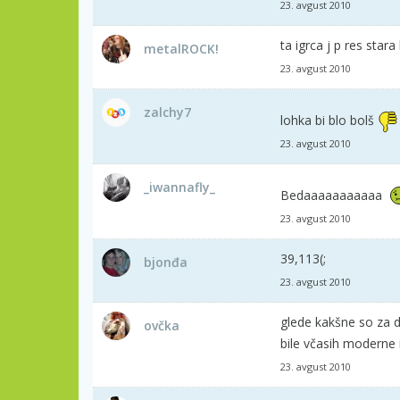
23. avgust 2010
ta igrca j p res sta
metalROCK!
23. avgust 2010
zalchy7
lohka bi blo bolš
23. avgust 2010
_iwannafly_
Bedaaaaaaaaaaa
23. avgust 2010
39,113(;
bjonđa
23. avgust 2010
glede kakšne so za d
ovčka
bile včasih moderne 
23. avgust 2010