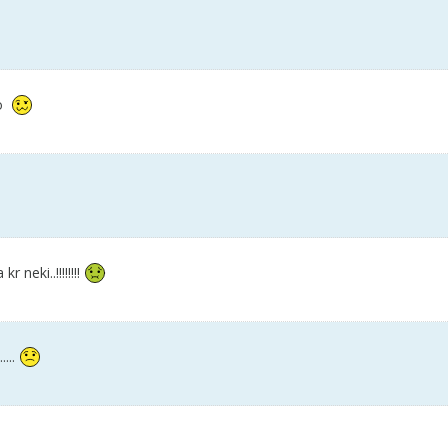
jo
neki..!!!!!!!!
...