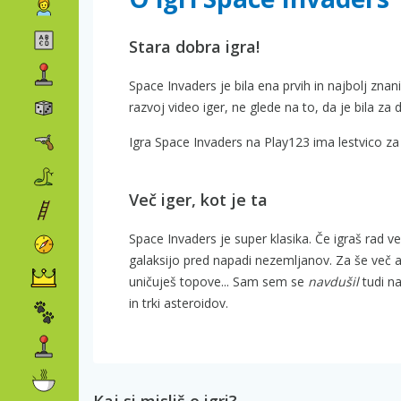
Stara dobra igra!
Space Invaders je bila ena prvih in najbolj znani
razvoj video iger, ne glede na to, da je bila z
Igra Space Invaders na Play123 ima lestvico za
Več iger, kot je ta
Space Invaders je super klasika. Če igraš rad 
galaksijo pred napadi nezemljanov. Za še več a
uničuješ topove... Sam sem se
navdušil
tudi n
in trki asteroidov.
Kaj si misliš o igri?