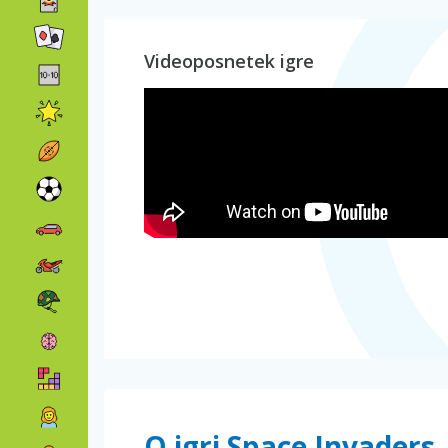
Videoposnetek igre
O igri Space Invaders