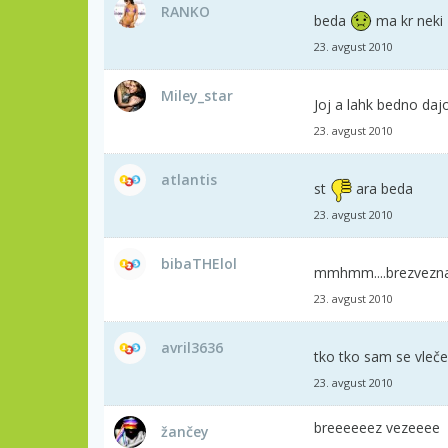
RANKO
beda
ma kr neki
23. avgust 2010
Miley_star
Joj a lahk bedno da
23. avgust 2010
atlantis
st
ara beda
23. avgust 2010
bibaTHElol
mmhmm....brezvezna kr 
23. avgust 2010
avril3636
tko tko sam se vleče..
23. avgust 2010
breeeeeez vezeeee
žančey