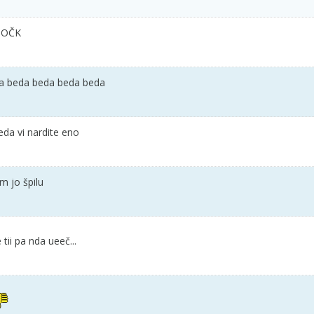
 TOČK
a beda beda beda beda
eda vi nardite eno
m jo špilu
tii pa nda ueeč...