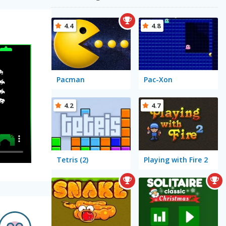
4.4
4.8
Pacman
Pac-Xon
4.2
4.7
Tetris (2)
Playing with Fire 2