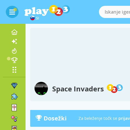
SI
Space Invaders
Dosežki
Za beleženje točk se
prijav