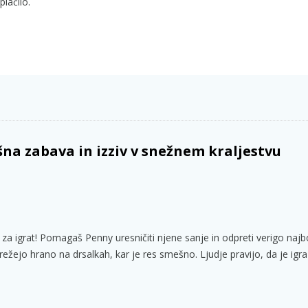
plačilo.
na zabava in izziv v snežnem kraljestvu
za igrat! Pomagaš Penny uresničiti njene sanje in odpreti verigo najbo
strežejo hrano na drsalkah, kar je res smešno. Ljudje pravijo, da je igr