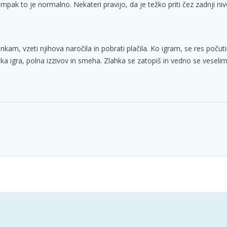
mpak to je normalno. Nekateri pravijo, da je težko priti čez zadnji ni
m, vzeti njihova naročila in pobrati plačila. Ko igram, se res počuti
ka igra, polna izzivov in smeha. Zlahka se zatopiš in vedno se veselim