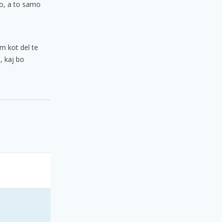
vo, a to samo
m kot del te
, kaj bo