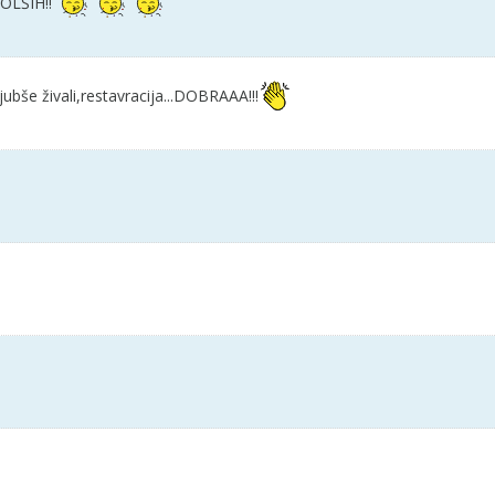
OLŠIH!!
ljubše živali,restavracija...DOBRAAA!!!