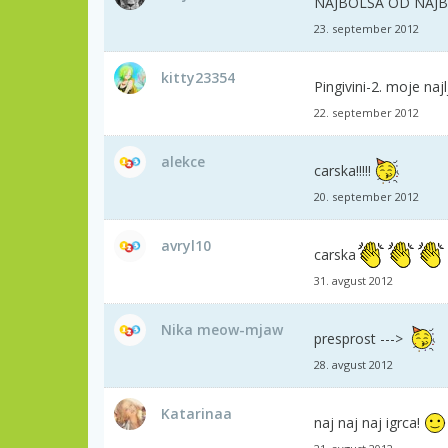
NAJBOLŠA OD NAJB
23. september 2012
kitty23354
Pingivini-2. moje naj
22. september 2012
alekce
carska!!!!!
20. september 2012
avryl10
carska
31. avgust 2012
Nika meow-mjaw
presprost --->
28. avgust 2012
Katarinaa
naj naj naj igrca!