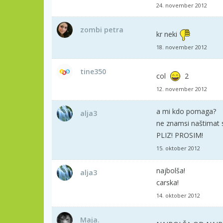
24. november 2012
zombi petra
kr neki
18. november 2012
tine350
col
2
12. november 2012
a mi kdo pomaga?
alja3
ne znamsi naštimat sl
PLIZ! PROSIM!
15. oktober 2012
najbolša!
alja3
carska!
14. oktober 2012
Maja.