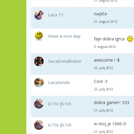
21. avgust 2012
najača
Lara 11
21. avgust 2012
Have a nice day
fajn dobra igrca
3. avgust 2012
awesome ! :$
SaraDrewBieber
22. julij 2012
Cool :3
LanaSmile
22. julij 2012
dobra game!< 333
lι††lε βι†ch
21. julij 2012
in moj je 1000-či
lι††lε βι†ch
21. julij 2012