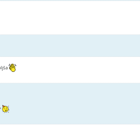
ljša
?