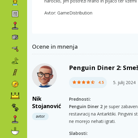
naročilo, jim postrezi hrano in pijačo ter vzemi 
Avtor: GameDistribution
Ocene in mnenja
Penguin Diner 2: Smeš
5. julij 2024
4.5
Nik
Prednosti:
Stojanović
Penguin Diner 2
je super zabaven 
restavracij na Antarktiki. Pingvini 
avtor
ne morejo nehati igrati.
Slabosti: