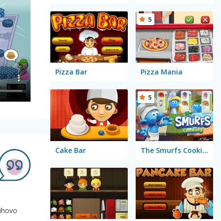
5
Pizza Bar
Pizza Mania
5
Cake Bar
The Smurfs Cooking
jihovo