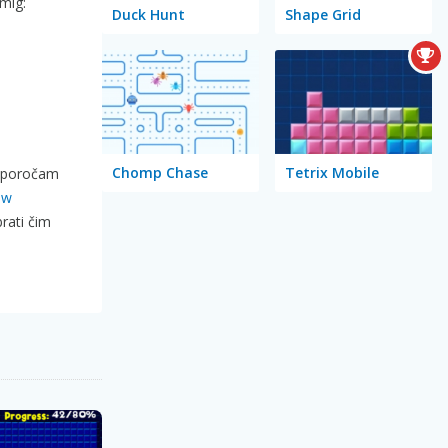
mig:
Duck Hunt
Shape Grid
Chomp Chase
Tetrix Mobile
priporočam
ew
obrati čim