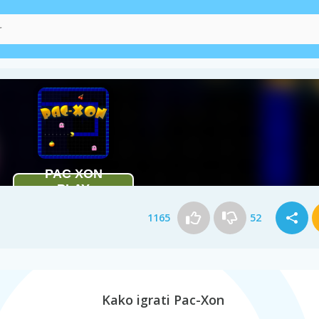
1165
52
Kako igrati Pac-Xon