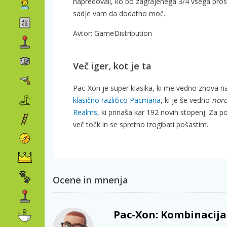
napredovali, ko bo zagrajenega 3/4 vsega pros
sadje vam da dodatno moč.
Avtor: GameDistribution
Več iger, kot je ta
Pac-Xon je super klasika, ki me vedno znova na
klasično različico Pacmana
, ki je še vedno
nor
Realms
, ki prinaša kar 192 novih stopenj. Za
več točk in se spretno izogibati pošastim.
Ocene in mnenja
Pac-Xon: Kombinacija 