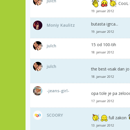
julch
CooL 
19. januar 2012
butasta igrca...
Moniy Kaulitz
19. januar 2012
15 od 100-tih
julch
18. januar 2012
julch
the best-vsak dan jo
18. januar 2012
-jeans-girl-
opa tole je pa zelooo
17. januar 2012
SCOORY
full zakon
13. januar 2012