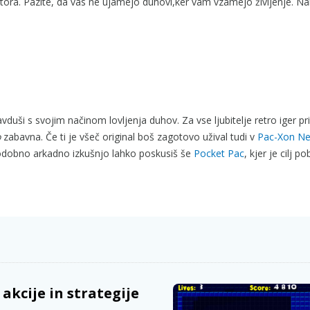
tora. Pazite, da vas ne ujamejo duhovi,ker vam vzamejo življenje. Na
vduši s svojim načinom lovljenja duhov. Za vse ljubitelje retro iger 
o
zabavna. Če ti je všeč original boš zagotovo užival tudi v
Pac-Xon N
 podobno arkadno izkušnjo lahko poskusiš še
Pocket Pac
, kjer je cilj p
akcije in strategije