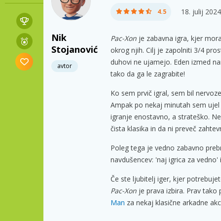
18. julij 2024
4.5
Nik
Pac-Xon
je zabavna igra, kjer mora
Stojanović
okrog njih. Cilj je zapolniti 3/4 pro
duhovi ne ujamejo. Eden izmed na
avtor
tako da ga le zagrabite!
Ko sem prvič igral, sem bil nervoz
Ampak po nekaj minutah sem ujel pr
igranje enostavno, a strateško. Neka
čista klasika in da ni preveč zahtev
Poleg tega je vedno zabavno prebr
navdušencev: 'naj igrica za vedno' i
Če ste ljubitelj iger, kjer potrebuj
Pac-Xon
je prava izbira. Prav tako
Man
za nekaj klasične arkadne akci