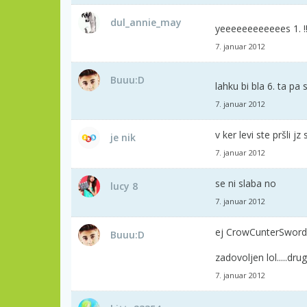
dul_annie_may
yeeeeeeeeeeees 1. !!!
7. januar 2012
Buuu:D
lahku bi bla 6. ta pa
7. januar 2012
v ker levi ste pršli jz
je nik
7. januar 2012
se ni slaba no
lucy 8
7. januar 2012
ej CrowCunterSword t
Buuu:D
zadovoljen lol.....dr
7. januar 2012