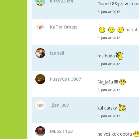
kitty23354
Daned 83 po vrsti na 
6. januar 2012
KaTix Omejc
ful kul
6. januar 2012
izabell
res huda
5. januar 2012
PussyCat 3007
Najjača !!!!
3. januar 2012
_žan_007
kul carska
2. januar 2012
MESSII 123
ne veš kok dobra