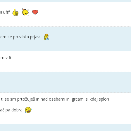
! ufff
 sem se pozabila prjavt
 sm v 6
i se sm prtožuješ in nad osebami in igrcami si kdaj sploh
ugač pa dobra