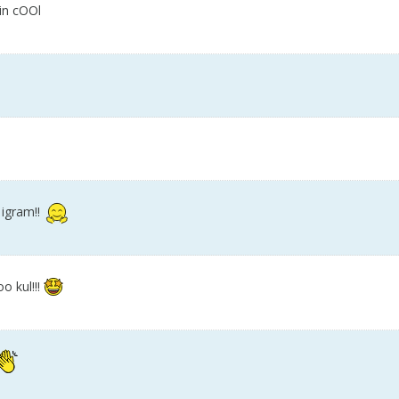
in cOOl
 igram!!
o kul!!!