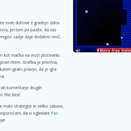
te loviti duhove z gradnjo zidov
stora, pri tem pa pazite, da vas
migov: sadje daje dodatno moč,
en kot mačka na vroči pločevinki.
avi ritem. Grafika je prisrčna,
teri igralci pravijo, da je igra
na.
ati komentarje drugih
n 'the best'.
ete malo strategije in veliko zabave,
 priporočam, da si ogledate
Pac-
je!